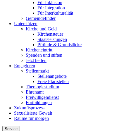
Für Inklusion
Für Integration
Für Interkulturalität
Gemeindefinder
Unterstützen
Kirche und Geld
Kirchensteuer
Staatsleistungen
Pfründe & Grundstücke
Kircheneintritt
Spenden und stiften
Jetzt helfen
Engagieren
Stellenmarkt
Stellenangebote
Freie Pfarrstellen
Theologiestudium
Ehrenamt
Freiwilligendienst
Fortbildungen
Zukunftsprozess
Sexualisierte Gewalt
Räume für morgen
Service