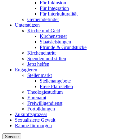
Für Inklusion
Für Integration
Für Interkulturalität
Gemeindefinder
Unterstützen
Kirche und Geld
Kirchensteuer
Staatsleistungen
Pfründe & Grundstücke
Kircheneintritt
Spenden und stiften
Jetzt helfen
Engagieren
Stellenmarkt
Stellenangebote
Freie Pfarrstellen
Theologiestudium
Ehrenamt
Freiwilligendienst
Fortbildungen
Zukunftsprozess
Sexualisierte Gewalt
Räume für morgen
Service