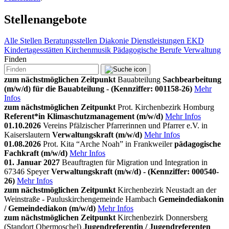
Stellenangebote
Alle Stellen
Beratungsstellen
Diakonie
Dienstleistungen
EKD
Kindertagesstätten
Kirchenmusik
Pädagogische Berufe
Verwaltung
Finden
zum nächstmöglichen Zeitpunkt
Bauabteilung
Sachbearbeitung
(m/w/d) für die Bauabteilung - (Kennziffer: 001158-26)
Mehr
Infos
zum nächstmöglichen Zeitpunkt
Prot. Kirchenbezirk Homburg
Referent*in Klimaschutzmanagement (m/w/d)
Mehr Infos
01.10.2026
Vereins Pfälzischer Pfarrerinnen und Pfarrer e.V. in
Kaiserslautern
Verwaltungskraft (m/w/d)
Mehr Infos
01.08.2026
Prot. Kita “Arche Noah” in Frankweiler
pädagogische
Fachkraft (m/w/d)
Mehr Infos
01. Januar 2027
Beauftragten für Migration und Integration in
67346 Speyer
Verwaltungskraft (m/w/d) - (Kennziffer: 000540-
26)
Mehr Infos
zum nächstmöglichen Zeitpunkt
Kirchenbezirk Neustadt an der
Weinstraße - Pauluskirchengemeinde Hambach
Gemeindediakonin
/ Gemeindediakon (m/w/d)
Mehr Infos
zum nächstmöglichen Zeitpunkt
Kirchenbezirk Donnersberg
(Standort Obermoschel)
Jugendreferentin / Jugendreferenten