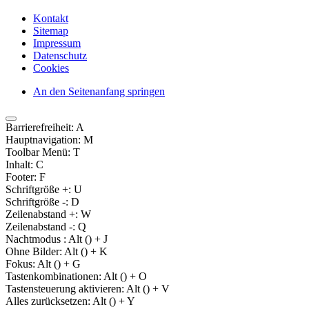
Kontakt
Sitemap
Impressum
Datenschutz
Cookies
An den Seitenanfang springen
Barrierefreiheit:
A
Hauptnavigation:
M
Toolbar Menü:
T
Inhalt:
C
Footer:
F
Schriftgröße +:
U
Schriftgröße -:
D
Zeilenabstand +:
W
Zeilenabstand -:
Q
Nachtmodus :
Alt (
) + J
Ohne Bilder:
Alt (
) + K
Fokus:
Alt (
) + G
Tastenkombinationen:
Alt (
) + O
Tastensteuerung aktivieren:
Alt (
) + V
Alles zurücksetzen:
Alt (
) + Y