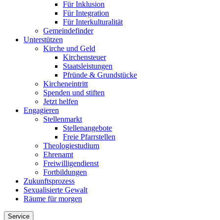
Für Inklusion
Für Integration
Für Interkulturalität
Gemeindefinder
Unterstützen
Kirche und Geld
Kirchensteuer
Staatsleistungen
Pfründe & Grundstücke
Kircheneintritt
Spenden und stiften
Jetzt helfen
Engagieren
Stellenmarkt
Stellenangebote
Freie Pfarrstellen
Theologiestudium
Ehrenamt
Freiwilligendienst
Fortbildungen
Zukunftsprozess
Sexualisierte Gewalt
Räume für morgen
Service