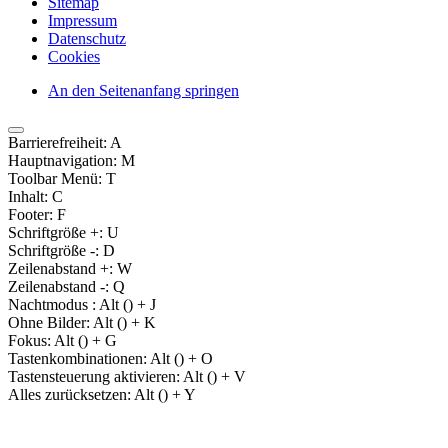
Sitemap
Impressum
Datenschutz
Cookies
An den Seitenanfang springen
Barrierefreiheit:
A
Hauptnavigation:
M
Toolbar Menü:
T
Inhalt:
C
Footer:
F
Schriftgröße +:
U
Schriftgröße -:
D
Zeilenabstand +:
W
Zeilenabstand -:
Q
Nachtmodus :
Alt (
) + J
Ohne Bilder:
Alt (
) + K
Fokus:
Alt (
) + G
Tastenkombinationen:
Alt (
) + O
Tastensteuerung aktivieren:
Alt (
) + V
Alles zurücksetzen:
Alt (
) + Y