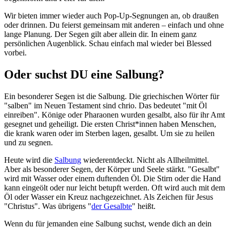
Wir bieten immer wieder auch Pop-Up-Segnungen an, ob draußen
oder drinnen. Du feierst gemeinsam mit anderen – einfach und ohne
lange Planung. Der Segen gilt aber allein dir. In einem ganz
persönlichen Augenblick. Schau einfach mal wieder bei Blessed
vorbei.
Oder suchst DU eine Salbung?
Ein besonderer Segen ist die Salbung. Die griechischen Wörter für
"salben" im Neuen Testament sind chrio. Das bedeutet "mit Öl
einreiben". Könige oder Pharaonen wurden gesalbt, also für ihr Amt
gesegnet und geheiligt. Die ersten Christ*innen haben Menschen,
die krank waren oder im Sterben lagen, gesalbt. Um sie zu heilen
und zu segnen.
Heute wird die
Salbung
wiederentdeckt. Nicht als Allheilmittel.
Aber als besonderer Segen, der Körper und Seele stärkt. "Gesalbt"
wird mit Wasser oder einem duftenden Öl. Die Stirn oder die Hand
kann eingeölt oder nur leicht betupft werden. Oft wird auch mit dem
Öl oder Wasser ein Kreuz nachgezeichnet. Als Zeichen für Jesus
"Christus". Was übrigens "
der Gesalbte
" heißt.
Wenn du für jemanden eine Salbung suchst, wende dich an dein