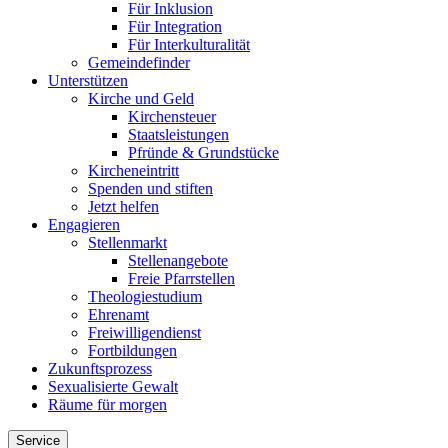
Für Inklusion
Für Integration
Für Interkulturalität
Gemeindefinder
Unterstützen
Kirche und Geld
Kirchensteuer
Staatsleistungen
Pfründe & Grundstücke
Kircheneintritt
Spenden und stiften
Jetzt helfen
Engagieren
Stellenmarkt
Stellenangebote
Freie Pfarrstellen
Theologiestudium
Ehrenamt
Freiwilligendienst
Fortbildungen
Zukunftsprozess
Sexualisierte Gewalt
Räume für morgen
Service