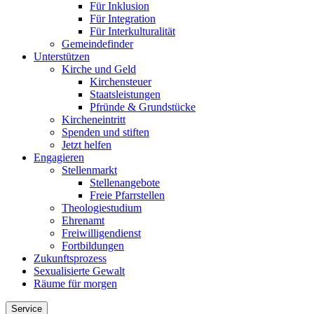
Für Inklusion
Für Integration
Für Interkulturalität
Gemeindefinder
Unterstützen
Kirche und Geld
Kirchensteuer
Staatsleistungen
Pfründe & Grundstücke
Kircheneintritt
Spenden und stiften
Jetzt helfen
Engagieren
Stellenmarkt
Stellenangebote
Freie Pfarrstellen
Theologiestudium
Ehrenamt
Freiwilligendienst
Fortbildungen
Zukunftsprozess
Sexualisierte Gewalt
Räume für morgen
Service