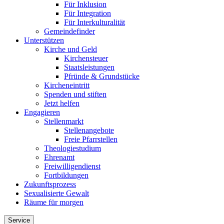
Für Inklusion
Für Integration
Für Interkulturalität
Gemeindefinder
Unterstützen
Kirche und Geld
Kirchensteuer
Staatsleistungen
Pfründe & Grundstücke
Kircheneintritt
Spenden und stiften
Jetzt helfen
Engagieren
Stellenmarkt
Stellenangebote
Freie Pfarrstellen
Theologiestudium
Ehrenamt
Freiwilligendienst
Fortbildungen
Zukunftsprozess
Sexualisierte Gewalt
Räume für morgen
Service