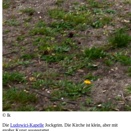
© lk
Die
Ludowici-Kapelle
Jockgrim. Die Kirche ist klein, aber mit
großer Kunst ausgestattet.