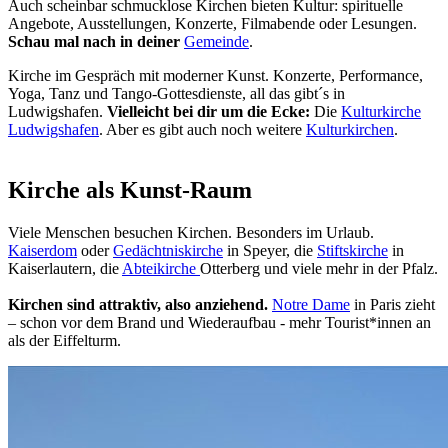
Auch scheinbar schmucklose Kirchen bieten Kultur: spirituelle
Angebote, Ausstellungen, Konzerte, Filmabende oder Lesungen.
Schau mal nach in deiner
Gemeinde
.
Kirche im Gespräch mit moderner Kunst. Konzerte, Performance,
Yoga, Tanz und Tango-Gottesdienste, all das gibt´s in
Ludwigshafen.
Vielleicht bei dir um die Ecke:
Die
Kulturkirche
Ludwigshafen
. Aber es gibt auch noch weitere
Kulturkirchen
.
Kirche als Kunst-Raum
Viele Menschen besuchen Kirchen. Besonders im Urlaub.
Kaiserdom
oder
Gedächtniskirche
in Speyer, die
Stiftskirche
in
Kaiserlautern, die
Abteikirche
Otterberg und viele mehr in der Pfalz.
Kirchen sind attraktiv, also anziehend.
Notre Dame
in Paris zieht
– schon vor dem Brand und Wiederaufbau - mehr Tourist*innen an
als der Eiffelturm.