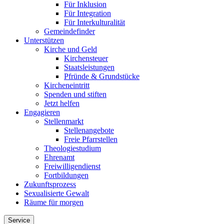
Für Inklusion
Für Integration
Für Interkulturalität
Gemeindefinder
Unterstützen
Kirche und Geld
Kirchensteuer
Staatsleistungen
Pfründe & Grundstücke
Kircheneintritt
Spenden und stiften
Jetzt helfen
Engagieren
Stellenmarkt
Stellenangebote
Freie Pfarrstellen
Theologiestudium
Ehrenamt
Freiwilligendienst
Fortbildungen
Zukunftsprozess
Sexualisierte Gewalt
Räume für morgen
Service