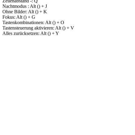
Zeilenabstand -:
Q
Nachtmodus :
Alt (
) + J
Ohne Bilder:
Alt (
) + K
Fokus:
Alt (
) + G
Tastenkombinationen:
Alt (
) + O
Tastensteuerung aktivieren:
Alt (
) + V
Alles zurücksetzen:
Alt (
) + Y