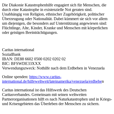
Die Diakonie Katastrophenhilfe engagiert sich für Menschen, die
durch eine Katastrophe in existenzielle Not geraten sind.
Unabhängig von Religion, ethnischer Zugehörigkeit, politischer
Überzeugung oder Nationalität. Dabei kümmert sie sich vor allem
um diejenigen, die besonders auf Unterstützung angewiesen sind:
Flüchtlinge, Alte, Kinder, Kranke und Menschen mit körperlichen
oder geistigen Beeinträchtigungen.
Caritas international
SozialBank
IBAN: DE88 6602 0500 0202 0202 02
BIC: BFSWDE33XXX
Verwendungszweck: Nothilfe nach dem Erdbeben in Venezuela
Online spenden:
https://www.caritas-
international.de/hilfeweltweit/lateinamerika/venezuela/erdbebe
n
Caritas international ist das Hilfswerk des Deutschen
Caritasverbandes. Gemeinsam mit seinen weltweiten
Partnerorganisationen hilft es nach Naturkatastrophen und in Kriegs-
und Krisengebieten das Überleben der Menschen zu sichern.