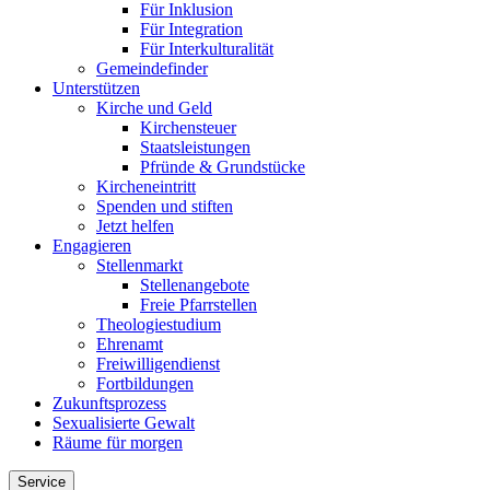
Für Inklusion
Für Integration
Für Interkulturalität
Gemeindefinder
Unterstützen
Kirche und Geld
Kirchensteuer
Staatsleistungen
Pfründe & Grundstücke
Kircheneintritt
Spenden und stiften
Jetzt helfen
Engagieren
Stellenmarkt
Stellenangebote
Freie Pfarrstellen
Theologiestudium
Ehrenamt
Freiwilligendienst
Fortbildungen
Zukunftsprozess
Sexualisierte Gewalt
Räume für morgen
Service