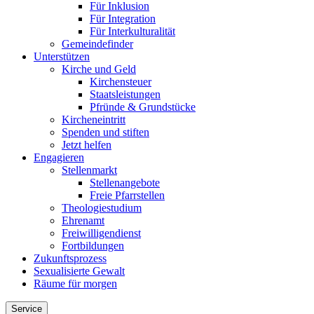
Für Inklusion
Für Integration
Für Interkulturalität
Gemeindefinder
Unterstützen
Kirche und Geld
Kirchensteuer
Staatsleistungen
Pfründe & Grundstücke
Kircheneintritt
Spenden und stiften
Jetzt helfen
Engagieren
Stellenmarkt
Stellenangebote
Freie Pfarrstellen
Theologiestudium
Ehrenamt
Freiwilligendienst
Fortbildungen
Zukunftsprozess
Sexualisierte Gewalt
Räume für morgen
Service