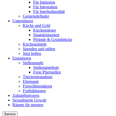
Für Inklusion
Für Integration
Für Interkulturalität
Gemeindefinder
Unterstützen
Kirche und Geld
Kirchensteuer
Staatsleistungen
Pfründe & Grundstücke
Kircheneintritt
Spenden und stiften
Jetzt helfen
Engagieren
Stellenmarkt
Stellenangebote
Freie Pfarrstellen
Theologiestudium
Ehrenamt
Freiwilligendienst
Fortbildungen
Zukunftsprozess
Sexualisierte Gewalt
Räume für morgen
Service