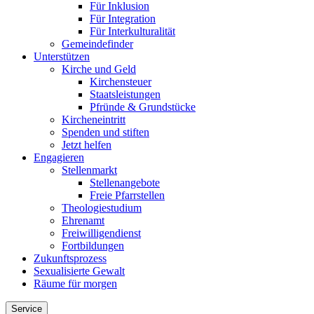
Für Inklusion
Für Integration
Für Interkulturalität
Gemeindefinder
Unterstützen
Kirche und Geld
Kirchensteuer
Staatsleistungen
Pfründe & Grundstücke
Kircheneintritt
Spenden und stiften
Jetzt helfen
Engagieren
Stellenmarkt
Stellenangebote
Freie Pfarrstellen
Theologiestudium
Ehrenamt
Freiwilligendienst
Fortbildungen
Zukunftsprozess
Sexualisierte Gewalt
Räume für morgen
Service