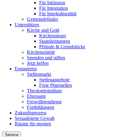
Für Inklusion
Für Integration
Für Interkulturalität
Gemeindefinder
Unterstützen
Kirche und Geld
Kirchensteuer
Staatsleistungen
Pfründe & Grundstücke
Kircheneintritt
Spenden und stiften
Jetzt helfen
Engagieren
Stellenmarkt
Stellenangebote
Freie Pfarrstellen
Theologiestudium
Ehrenamt
Freiwilligendienst
Fortbildungen
Zukunftsprozess
Sexualisierte Gewalt
Räume für morgen
Service