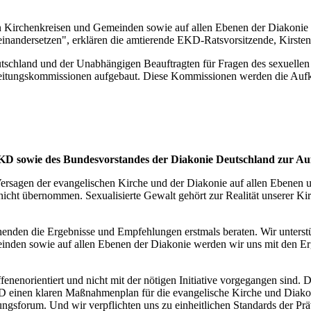
n Kirchenkreisen und Gemeinden sowie auf allen Ebenen der Diakonie 
einandersetzen", erklären die amtierende EKD-Ratsvorsitzende, Kirste
tschland und der Unabhängigen Beauftragten für Fragen des sexuell
itungskommissionen aufgebaut. Diese Kommissionen werden die Aufklä
D sowie des Bundesvorstandes der Diakonie Deutschland zur Au
sagen der evangelischen Kirche und der Diakonie auf allen Ebenen un
nicht übernommen. Sexualisierte Gewalt gehört zur Realität unserer Kir
den die Ergebnisse und Empfehlungen erstmals beraten. Wir unterstüt
nden sowie auf allen Ebenen der Diakonie werden wir uns mit den Er
enenorientiert und nicht mit der nötigen Initiative vorgegangen sind. D
D einen klaren Maßnahmenplan für die evangelische Kirche und Diakon
ungsforum. Und wir verpflichten uns zu einheitlichen Standards der P