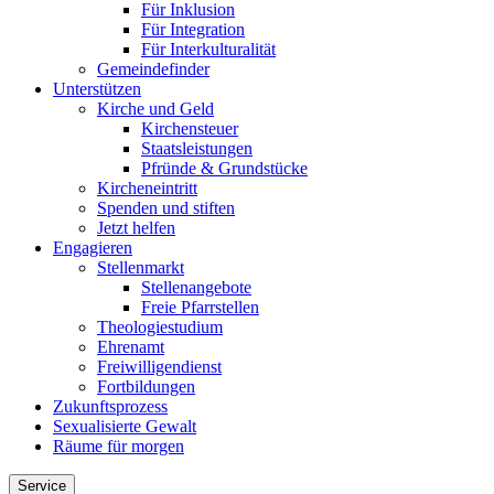
Für Inklusion
Für Integration
Für Interkulturalität
Gemeindefinder
Unterstützen
Kirche und Geld
Kirchensteuer
Staatsleistungen
Pfründe & Grundstücke
Kircheneintritt
Spenden und stiften
Jetzt helfen
Engagieren
Stellenmarkt
Stellenangebote
Freie Pfarrstellen
Theologiestudium
Ehrenamt
Freiwilligendienst
Fortbildungen
Zukunftsprozess
Sexualisierte Gewalt
Räume für morgen
Service