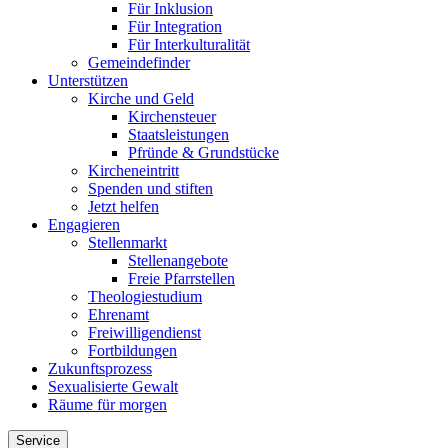
Für Inklusion
Für Integration
Für Interkulturalität
Gemeindefinder
Unterstützen
Kirche und Geld
Kirchensteuer
Staatsleistungen
Pfründe & Grundstücke
Kircheneintritt
Spenden und stiften
Jetzt helfen
Engagieren
Stellenmarkt
Stellenangebote
Freie Pfarrstellen
Theologiestudium
Ehrenamt
Freiwilligendienst
Fortbildungen
Zukunftsprozess
Sexualisierte Gewalt
Räume für morgen
Service