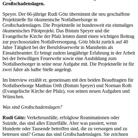
Großschadenslagen.
Speyer. Der 66-jährige Rudi Götz übernimmt die neu geschaffene
Projektstelle für ökumenische Notfallseelsorge in
Großschadenslagen. Die Projektstelle ist bundesweit ein einmaliges
ökumenisches Pilotprojekt. Das Bistum Speyer und die
Evangelische Kirche der Pfalz leisten damit einen wichtigen Beitrag
zur psychosozialen Notfallversorgung. Götz blickt zurück auf 40
Jahre Tätigkeit bei der Berufsfeuerwehr in Mannheim als
Einsatzbeamter. Er bringt zudem langjährige Erfahrung in der Arbeit
bei der freiwilligen Feuerwehr sowie eine Ausbildung zum
Notfallseelsorger in seine neue Aufgabe mit. Die Projektstelle ist für
zwei Jahre als halbe Stelle angelegt.
Im Interview erzählt er, gemeinsam mit den beiden Beauftragten für
Notfallseelsorge Matthias Orth (Bistum Speyer) und Norman Roth
(Evangelische Kirche der Pfalz), von seinen neuen Aufgaben und
Wünschen.
Was sind Großschadenslagen?
Rudi Götz:
Verkehrsunfälle, erfolglose Reanimationen oder
Suizide, das sind alles Einzelfälle. Aber was passiert, wenn
Hunderte oder Tausende betroffen sind, die zu versorgen und zu
betreuen sind? Genau das sind Großschadenslagen. Sie zeichnen