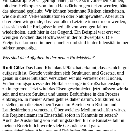
Flutkatastrophe 2021 gefragt hätten, ob sie sich vorstellen können,
mit dem Helikopter von ihren Hausdächern gerettet zu werden, hätte
das niemand geglaubt. Wir können bestimmte Risiken einschätzen,
wie die durch Verkehrssituationen oder Naturgewalten. Aber auch
da erleben wir gerade, dass vor allem Letztere immer mehr werden,
dass sich solche Ereignisse innerhalb von wenigen Jahren
wiederholen, auch hier in der Gegend. Ein Beispiel war erst vor
wenigen Wochen das Hochwasser in der Südwestpfalz. Die
Ereignisse kommen immer schneller und sind in der Intensität immer
stärker ausgeprägt.
Was sind die Aufgaben in der neuen Projektstelle?
Rudi Götz:
Das Land Rheinland-Pfalz hat erkannt, dass es nicht gut
aufgestellt ist. Gerade verändern sich Strukturen und Gesetze, und
genau in dieser Situation versuchen wir als Vertreter der Kirchen,
Veränderungsprozesse der Notfallseelsorge in Großschadenslagen
zu integrieren. Jetzt wird das Eisen geschmiedet, jetzt müssen wir da
sein und unsere Struktur und unsere Bedürfnisse in den Prozess
einbringen. In meiner Arbeit geht es daher darum, Strukturen zu
erstellen, um die einzelnen Teams im Bereich von Bistum und
Landeskirche zu vernetzen. Über welches Medium schaffen wir es,
alle Regionalteams im Einsatzfall sofort in Kenntnis zu setzen?
Auch die Ausbildung von Führungskräften für die Einsätze fällt in
meinen Bereich. Ich werde viele Gespräche mit ganz
unterschiedlichen Akteuren und Behörden führen, um uns ein