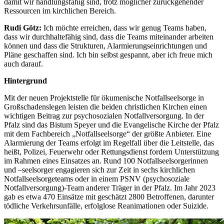
damit wir handlungsfähig sind, trotz möglicher zurückgehender
Ressourcen im kirchlichen Bereich.
Rudi Götz:
Ich möchte erreichen, dass wir genug Teams haben,
dass wir durchhaltefähig sind, dass die Teams miteinander arbeiten
können und dass die Strukturen, Alarmierungseinrichtungen und
Pläne geschaffen sind. Ich bin selbst gespannt, aber ich freue mich
auch darauf.
Hintergrund
Mit der neuen Projektstelle für ökumenische Notfallseelsorge in
Großschadenslegen leisten die beiden christlichen Kirchen einen
wichtigen Beitrag zur psychosozialen Notfallversorgung. In der
Pfalz sind das Bistum Speyer und die Evangelische Kirche der Pfalz
mit dem Fachbereich „Notfallseelsorge“ der größte Anbieter. Eine
Alarmierung der Teams erfolgt im Regelfall über die Leitstelle, das
heißt, Polizei, Feuerwehr oder Rettungsdienst fordern Unterstützung
im Rahmen eines Einsatzes an. Rund 100 Notfallseelsorgerinnen
und –seelsorger engagieren sich zur Zeit in sechs kirchlichen
Notfallseelsorgeteams oder in einem PSNV (psychosoziale
Notfallversorgung)-Team anderer Träger in der Pfalz. Im Jahr 2023
gab es etwa 470 Einsätze mit geschätzt 2800 Betroffenen, darunter
tödliche Verkehrsunfälle, erfolglose Reanimationen oder Suizide.