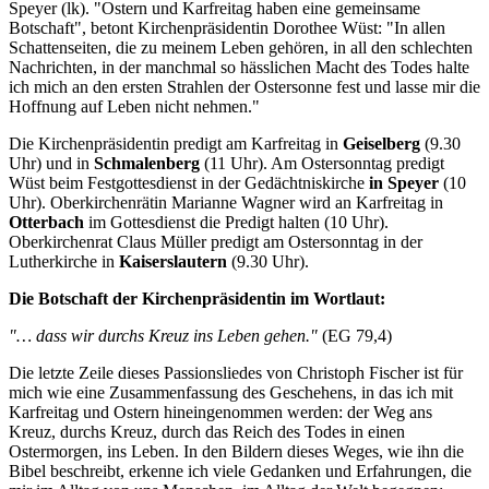
Speyer (lk). "Ostern und Karfreitag haben eine gemeinsame
Botschaft", betont Kirchenpräsidentin Dorothee Wüst: "In allen
Schattenseiten, die zu meinem Leben gehören, in all den schlechten
Nachrichten, in der manchmal so hässlichen Macht des Todes halte
ich mich an den ersten Strahlen der Ostersonne fest und lasse mir die
Hoffnung auf Leben nicht nehmen."
Die Kirchenpräsidentin predigt am Karfreitag in
Geiselberg
(9.30
Uhr) und in
Schmalenberg
(11 Uhr). Am Ostersonntag predigt
Wüst beim Festgottesdienst in der Gedächtniskirche
in Speyer
(10
Uhr). Oberkirchenrätin Marianne Wagner wird an Karfreitag in
Otterbach
im Gottesdienst die Predigt halten (10 Uhr).
Oberkirchenrat Claus Müller predigt am Ostersonntag in der
Lutherkirche in
Kaiserslautern
(9.30 Uhr).
Die Botschaft der Kirchenpräsidentin im Wortlaut:
"… dass wir durchs Kreuz ins Leben gehen."
(EG 79,4)
Die letzte Zeile dieses Passionsliedes von Christoph Fischer ist für
mich wie eine Zusammenfassung des Geschehens, in das ich mit
Karfreitag und Ostern hineingenommen werden: der Weg ans
Kreuz, durchs Kreuz, durch das Reich des Todes in einen
Ostermorgen, ins Leben. In den Bildern dieses Weges, wie ihn die
Bibel beschreibt, erkenne ich viele Gedanken und Erfahrungen, die