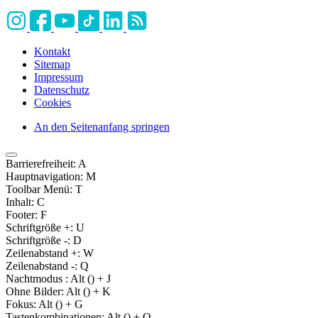
Kontakt
Sitemap
Impressum
Datenschutz
Cookies
An den Seitenanfang springen
Barrierefreiheit:
A
Hauptnavigation:
M
Toolbar Menü:
T
Inhalt:
C
Footer:
F
Schriftgröße +:
U
Schriftgröße -:
D
Zeilenabstand +:
W
Zeilenabstand -:
Q
Nachtmodus :
Alt (
) + J
Ohne Bilder:
Alt (
) + K
Fokus:
Alt (
) + G
Tastenkombinationen:
Alt (
) + O