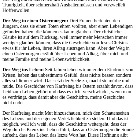
Traurigkeit, über schmerzhaft Aushaltenmüssen und verzweifelt
Hoffenwollen.
Der Weg in einen Ostermorgen:
Drei Frauen berichten den
Jüngern, dass sie einen Toten ehren wollten, aber einen Lebendigen
gefunden haben; die können es kaum glauben. Der christliche
Glaube ist auf dem Rückzug, weil immer mehr Menschen immer
weniger glauben können, dass die Geschichte von Jesus Christus
etwas für ihr Leben, ihren Alltag austragen kann. Aber der Weg in
einen Ostermorgen erzählt über Leben und Alltag, über mich und
meine Familie und meine Lebenswirklichkeit.
Der Weg ins Leben:
Seit Jahren leben wir unter dem Eindruck von
Krisen, haben das unbestimmte Gefühl, dass nichts besser, sondern
alles schlimmer wird. Das setzt der Seele zu, macht sie mürbe und
müde. Die Geschichte von Karfreitag bis Ostern erzählt davon, dass
Leid zum Leben gehört und dass es nicht verschwindet, wenn man
es verdrängt, dass damit aber die Geschichte, meine Geschichte
nicht endet.
Der Karfreitag macht Mut hinzuschauen, mich den Schattenseiten
des Lebens und der eigenen Verletzlichkeit zu stellen. Und das ist
möglich, weil ich weiß, dass die Geschichte weitergeht, dass der
Weg durchs Kreuz ins Leben führt, dass am Ostermorgen die Sonne
aufgeht, dass das Leben das letzte Wort hat. Diese Hoffnung gibt