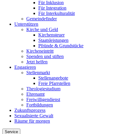
Für Inklusion
Für Integration
Für Interkulturalität
Gemeindefinder
Unterstützen
Kirche und Geld
Kirchensteuer
Staatsleistungen
Pfründe & Grundstücke
Kircheneintritt
Spenden und stiften
Jetzt helfen
Engagieren
Stellenmarkt
Stellenangebote
Freie Pfarrstellen
Theologiestudium
Ehrenamt
Freiwilligendienst
Fortbildungen
Zukunftsprozess
Sexualisierte Gewalt
Räume für morgen
Service