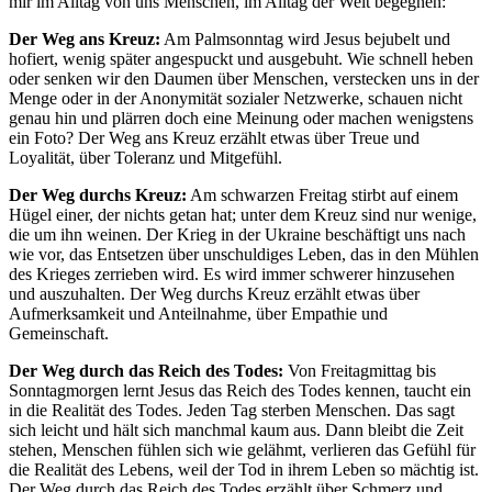
mir im Alltag von uns Menschen, im Alltag der Welt begegnen:
Der Weg ans Kreuz:
Am Palmsonntag wird Jesus bejubelt und
hofiert, wenig später angespuckt und ausgebuht. Wie schnell heben
oder senken wir den Daumen über Menschen, verstecken uns in der
Menge oder in der Anonymität sozialer Netzwerke, schauen nicht
genau hin und plärren doch eine Meinung oder machen wenigstens
ein Foto? Der Weg ans Kreuz erzählt etwas über Treue und
Loyalität, über Toleranz und Mitgefühl.
Der Weg durchs Kreuz:
Am schwarzen Freitag stirbt auf einem
Hügel einer, der nichts getan hat; unter dem Kreuz sind nur wenige,
die um ihn weinen. Der Krieg in der Ukraine beschäftigt uns nach
wie vor, das Entsetzen über unschuldiges Leben, das in den Mühlen
des Krieges zerrieben wird. Es wird immer schwerer hinzusehen
und auszuhalten. Der Weg durchs Kreuz erzählt etwas über
Aufmerksamkeit und Anteilnahme, über Empathie und
Gemeinschaft.
Der Weg durch das Reich des Todes:
Von Freitagmittag bis
Sonntagmorgen lernt Jesus das Reich des Todes kennen, taucht ein
in die Realität des Todes. Jeden Tag sterben Menschen. Das sagt
sich leicht und hält sich manchmal kaum aus. Dann bleibt die Zeit
stehen, Menschen fühlen sich wie gelähmt, verlieren das Gefühl für
die Realität des Lebens, weil der Tod in ihrem Leben so mächtig ist.
Der Weg durch das Reich des Todes erzählt über Schmerz und