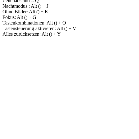
Zeilenabstand -:
Q
Nachtmodus :
Alt (
) + J
Ohne Bilder:
Alt (
) + K
Fokus:
Alt (
) + G
Tastenkombinationen:
Alt (
) + O
Tastensteuerung aktivieren:
Alt (
) + V
Alles zurücksetzen:
Alt (
) + Y