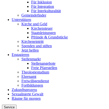
Für Inklusion
Für Integration
Für Interkulturalität
Gemeindefinder
Unterstützen
Kirche und Geld
Kirchensteuer
Staatsleistungen
Pfründe & Grundstücke
Kircheneintritt
Spenden und stiften
Jetzt helfen
Engagieren
Stellenmarkt
Stellenangebote
Freie Pfarrstellen
Theologiestudium
Ehrenamt
Freiwilligendienst
Fortbildungen
Zukunftsprozess
Sexualisierte Gewalt
Räume für morgen
Service