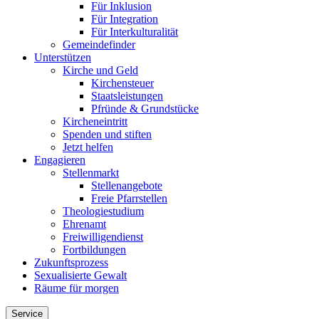
Für Inklusion
Für Integration
Für Interkulturalität
Gemeindefinder
Unterstützen
Kirche und Geld
Kirchensteuer
Staatsleistungen
Pfründe & Grundstücke
Kircheneintritt
Spenden und stiften
Jetzt helfen
Engagieren
Stellenmarkt
Stellenangebote
Freie Pfarrstellen
Theologiestudium
Ehrenamt
Freiwilligendienst
Fortbildungen
Zukunftsprozess
Sexualisierte Gewalt
Räume für morgen
Service