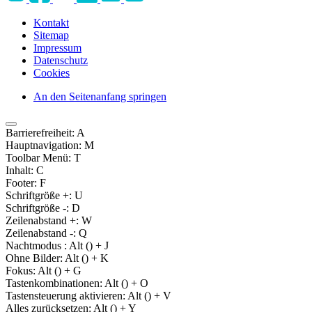
Kontakt
Sitemap
Impressum
Datenschutz
Cookies
An den Seitenanfang springen
Barrierefreiheit:
A
Hauptnavigation:
M
Toolbar Menü:
T
Inhalt:
C
Footer:
F
Schriftgröße +:
U
Schriftgröße -:
D
Zeilenabstand +:
W
Zeilenabstand -:
Q
Nachtmodus :
Alt (
) + J
Ohne Bilder:
Alt (
) + K
Fokus:
Alt (
) + G
Tastenkombinationen:
Alt (
) + O
Tastensteuerung aktivieren:
Alt (
) + V
Alles zurücksetzen:
Alt (
) + Y