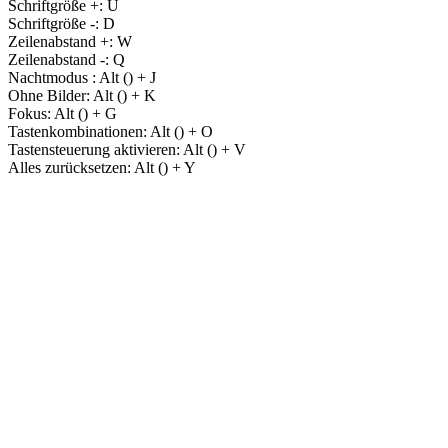
Schriftgröße +:
U
Schriftgröße -:
D
Zeilenabstand +:
W
Zeilenabstand -:
Q
Nachtmodus :
Alt (
) + J
Ohne Bilder:
Alt (
) + K
Fokus:
Alt (
) + G
Tastenkombinationen:
Alt (
) + O
Tastensteuerung aktivieren:
Alt (
) + V
Alles zurücksetzen:
Alt (
) + Y