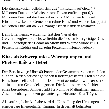
Tonnen CO₂-Äquivalent aus.
Die Energiekosten beliefen sich 2024 insgesamt auf circa 4,7
Millionen Euro (nur Arbeitspreise): Davon entfielen gut 0,3
Millionen Euro auf die Landeskirche, 2,2 Millionen Euro auf
Kirchenbezirke und Gemeinden (ohne Kitas) und weitere knapp 2,2
Millionen Euro auf die 221 evangelischen Kindertagesstätten.
Beim Energiemix werden für fast drei Viertel des
Gesamtenergieverbrauchs weiterhin die fossilen Energieträger Gas
und Öl benötigt; der Bedarf an Strom und Wärme wurde zu 61
Prozent mit Erdgas und zu zehn Prozent mit Heizöl gedeckt.
Kitas als Schwerpunkt - Wärmepumpen und
Photovoltaik als Hebel
Der Bericht zeigt: Über 40 Prozent der Gesamtemissionen entfallen
auf den Betrieb der evangelischen Kindertagesstätten. Dort sind die
Emissionen seit 2021 nur um 13 Prozent gesunken - weniger stark
als in anderen Gebäudekategorien. Die Landeskirche sieht hier
einen besonderen Schwerpunkt für künftige Maßnahmen, auch im
Zusammenhang mit dem geplanten gemeinsamen Kita-Träger.
Als vordringliche Aufgabe wird die Umstellung der Heizungen auf
erneuerbare Energieträger genannt. In dauerhaft beheizten