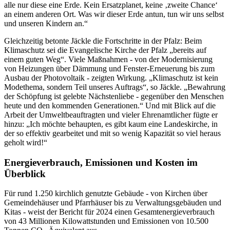
alle nur diese eine Erde. Kein Ersatzplanet, keine ‚zweite Chance‘
an einem anderen Ort. Was wir dieser Erde antun, tun wir uns selbst
und unseren Kindern an.“
Gleichzeitig betonte Jäckle die Fortschritte in der Pfalz: Beim
Klimaschutz sei die Evangelische Kirche der Pfalz „bereits auf
einem guten Weg“. Viele Maßnahmen - von der Modernisierung
von Heizungen über Dämmung und Fenster-Erneuerung bis zum
Ausbau der Photovoltaik - zeigten Wirkung. „Klimaschutz ist kein
Modethema, sondern Teil unseres Auftrags“, so Jäckle. „Bewahrung
der Schöpfung ist gelebte Nächstenliebe - gegenüber den Menschen
heute und den kommenden Generationen.“ Und mit Blick auf die
Arbeit der Umweltbeauftragten und vieler Ehrenamtlicher fügte er
hinzu: „Ich möchte behaupten, es gibt kaum eine Landeskirche, in
der so effektiv gearbeitet und mit so wenig Kapazität so viel heraus
geholt wird!“
Energieverbrauch, Emissionen und Kosten im
Überblick
Für rund 1.250 kirchlich genutzte Gebäude - von Kirchen über
Gemeindehäuser und Pfarrhäuser bis zu Verwaltungsgebäuden und
Kitas - weist der Bericht für 2024 einen Gesamtenergieverbrauch
von 43 Millionen Kilowattstunden und Emissionen von 10.500