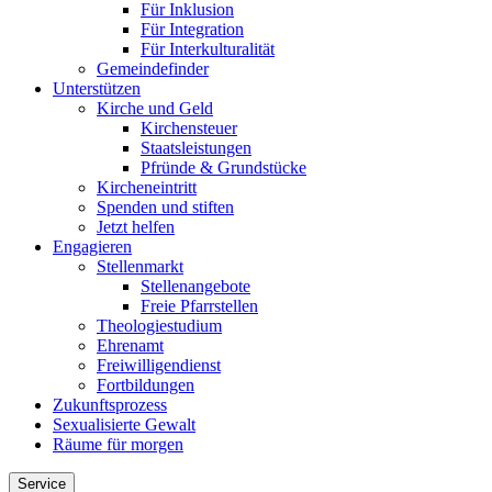
Für Inklusion
Für Integration
Für Interkulturalität
Gemeindefinder
Unterstützen
Kirche und Geld
Kirchensteuer
Staatsleistungen
Pfründe & Grundstücke
Kircheneintritt
Spenden und stiften
Jetzt helfen
Engagieren
Stellenmarkt
Stellenangebote
Freie Pfarrstellen
Theologiestudium
Ehrenamt
Freiwilligendienst
Fortbildungen
Zukunftsprozess
Sexualisierte Gewalt
Räume für morgen
Service