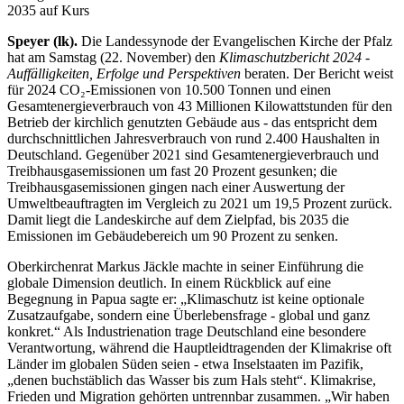
2035 auf Kurs
Speyer (lk).
Die Landessynode der Evangelischen Kirche der Pfalz
hat am Samstag (22. November) den
Klimaschutzbericht 2024 -
Auffälligkeiten, Erfolge und Perspektiven
beraten. Der Bericht weist
für 2024 CO₂-Emissionen von 10.500 Tonnen und einen
Gesamtenergieverbrauch von 43 Millionen Kilowattstunden für den
Betrieb der kirchlich genutzten Gebäude aus - das entspricht dem
durchschnittlichen Jahresverbrauch von rund 2.400 Haushalten in
Deutschland. Gegenüber 2021 sind Gesamtenergieverbrauch und
Treibhausgasemissionen um fast 20 Prozent gesunken; die
Treibhausgasemissionen gingen nach einer Auswertung der
Umweltbeauftragten im Vergleich zu 2021 um 19,5 Prozent zurück.
Damit liegt die Landeskirche auf dem Zielpfad, bis 2035 die
Emissionen im Gebäudebereich um 90 Prozent zu senken.
Oberkirchenrat Markus Jäckle machte in seiner Einführung die
globale Dimension deutlich. In einem Rückblick auf eine
Begegnung in Papua sagte er: „Klimaschutz ist keine optionale
Zusatzaufgabe, sondern eine Überlebensfrage - global und ganz
konkret.“ Als Industrienation trage Deutschland eine besondere
Verantwortung, während die Hauptleidtragenden der Klimakrise oft
Länder im globalen Süden seien - etwa Inselstaaten im Pazifik,
„denen buchstäblich das Wasser bis zum Hals steht“. Klimakrise,
Frieden und Migration gehörten untrennbar zusammen. „Wir haben