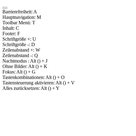
Barrierefreiheit:
A
Hauptnavigation:
M
Toolbar Menü:
T
Inhalt:
C
Footer:
F
Schriftgröße +:
U
Schriftgröße -:
D
Zeilenabstand +:
W
Zeilenabstand -:
Q
Nachtmodus :
Alt (
) + J
Ohne Bilder:
Alt (
) + K
Fokus:
Alt (
) + G
Tastenkombinationen:
Alt (
) + O
Tastensteuerung aktivieren:
Alt (
) + V
Alles zurücksetzen:
Alt (
) + Y