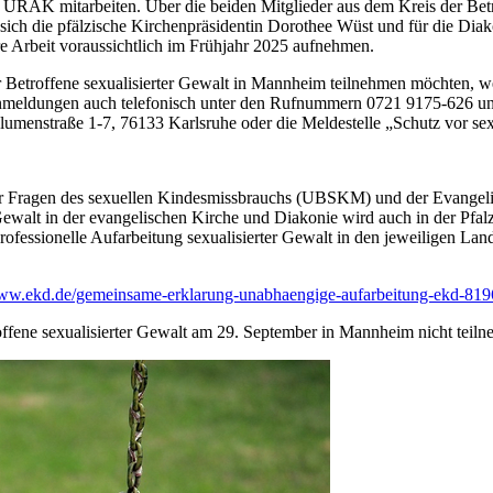
r URAK mitarbeiten. Über die beiden Mitglieder aus dem Kreis der Betr
sich die pfälzische Kirchenpräsidentin Dorothee Wüst und für die Dia
 Arbeit voraussichtlich im Frühjahr 2025 aufnehmen.
 Betroffene sexualisierter Gewalt in Mannheim teilnehmen möchten, w
nmeldungen auch telefonisch unter den Rufnummern 0721 9175-626 und 
 Blumenstraße 1-7, 76133 Karlsruhe oder die Meldestelle „Schutz vor s
r Fragen des sexuellen Kindesmissbrauchs (UBSKM) und der Evangeli
 Gewalt in der evangelischen Kirche und Diakonie wird auch in der P
rofessionelle Aufarbeitung sexualisierter Gewalt in den jeweiligen L
www.ekd.de/gemeinsame-erklarung-unabhaengige-aufarbeitung-ekd-81
ffene sexualisierter Gewalt am 29. September in Mannheim nicht teil