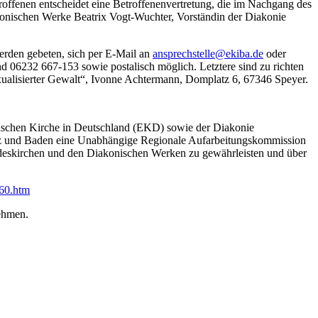
offenen entscheidet eine Betroffenenvertretung, die im Nachgang des
konischen Werke Beatrix Vogt-Wuchter, Vorständin der Diakonie
erden gebeten, sich per E-Mail an
ansprechstelle
@
ekiba.de
oder
06232 667-153 sowie postalisch möglich. Letztere sind zu richten
exualisierter Gewalt“, Ivonne Achtermann, Domplatz 6, 67346 Speyer.
schen Kirche in Deutschland (EKD) sowie der Diakonie
falz und Baden eine Unabhängige Regionale Aufarbeitungskommission
andeskirchen und den Diakonischen Werken zu gewährleisten und über
960.htm
nehmen.