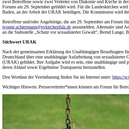
zwei Betroffene sowie zwei Vertreter von Diakonie und Kirche in de
Forums am 29. September gebildet wird. Für die Landeskirchen wird 
Baden, an der Arbeit der URAK beteiligen. Die Kommission wird ihre
Betroffene und/oder Angehörige, die am 29. September am Forum für
ivonne.achtermann
@
evkirchepfalz.de
anzumelden. Alternativ sind A
an die Stabsstelle „Schutz vor sexualisierter Gewalt“, Bernd Lange,
Stichwort URAK
Nach der gemeinsamen Erklärung der Unabhängigen Beauftragten fü
Deutschland über eine unabhängige Aufarbeitung von sexualisierter
(URAK) gebildet. Ihre Aufgabe wird es sein, eine unabhängige und p
deren Ablauf sowie Ergebnisse Transparenz herzustellen.
Den Wortlaut der Vereinbarung finden Sie im Internet unter:
https://
Wichtiger Hinweis: Pressevertreter*innen können am Forum für Betro