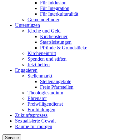
Für Inklusion
Für Integration
Für Interkulturalität
Gemeindefinder
Unterstützen
Kirche und Geld
Kirchensteuer
Staatsleistungen
Pfründe & Grundstücke
Kircheneintritt
Spenden und stiften
Jetzt helfen
Engagieren
Stellenmarkt
Stellenangebote
Freie Pfarrstellen
Theologiestudium
Ehrenamt
Freiwilligendienst
Fortbildungen
Zukunftsprozess
Sexualisierte Gewalt
Räume für morgen
Service