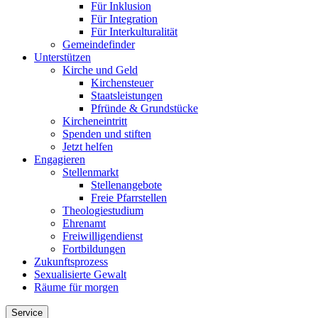
Für Inklusion
Für Integration
Für Interkulturalität
Gemeindefinder
Unterstützen
Kirche und Geld
Kirchensteuer
Staatsleistungen
Pfründe & Grundstücke
Kircheneintritt
Spenden und stiften
Jetzt helfen
Engagieren
Stellenmarkt
Stellenangebote
Freie Pfarrstellen
Theologiestudium
Ehrenamt
Freiwilligendienst
Fortbildungen
Zukunftsprozess
Sexualisierte Gewalt
Räume für morgen
Service