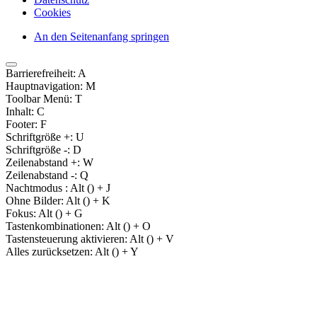
Cookies
An den Seitenanfang springen
Barrierefreiheit:
A
Hauptnavigation:
M
Toolbar Menü:
T
Inhalt:
C
Footer:
F
Schriftgröße +:
U
Schriftgröße -:
D
Zeilenabstand +:
W
Zeilenabstand -:
Q
Nachtmodus :
Alt (
) + J
Ohne Bilder:
Alt (
) + K
Fokus:
Alt (
) + G
Tastenkombinationen:
Alt (
) + O
Tastensteuerung aktivieren:
Alt (
) + V
Alles zurücksetzen:
Alt (
) + Y