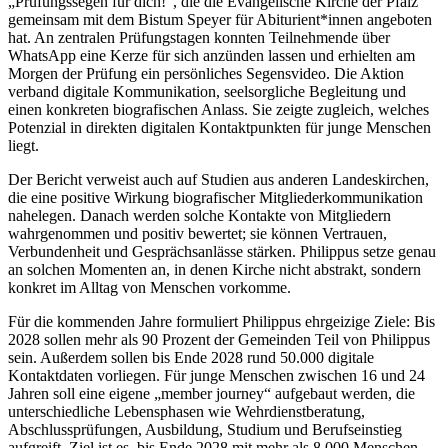
„Prüfungssegen für dich!“, die die Evangelische Kirche der Pfalz
gemeinsam mit dem Bistum Speyer für Abiturient*innen angeboten
hat. An zentralen Prüfungstagen konnten Teilnehmende über
WhatsApp eine Kerze für sich anzünden lassen und erhielten am
Morgen der Prüfung ein persönliches Segensvideo. Die Aktion
verband digitale Kommunikation, seelsorgliche Begleitung und
einen konkreten biografischen Anlass. Sie zeigte zugleich, welches
Potenzial in direkten digitalen Kontaktpunkten für junge Menschen
liegt.
Der Bericht verweist auch auf Studien aus anderen Landeskirchen,
die eine positive Wirkung biografischer Mitgliederkommunikation
nahelegen. Danach werden solche Kontakte von Mitgliedern
wahrgenommen und positiv bewertet; sie können Vertrauen,
Verbundenheit und Gesprächsanlässe stärken. Philippus setze genau
an solchen Momenten an, in denen Kirche nicht abstrakt, sondern
konkret im Alltag von Menschen vorkomme.
Für die kommenden Jahre formuliert Philippus ehrgeizige Ziele: Bis
2028 sollen mehr als 90 Prozent der Gemeinden Teil von Philippus
sein. Außerdem sollen bis Ende 2028 rund 50.000 digitale
Kontaktdaten vorliegen. Für junge Menschen zwischen 16 und 24
Jahren soll eine eigene „member journey“ aufgebaut werden, die
unterschiedliche Lebensphasen wie Wehrdienstberatung,
Abschlussprüfungen, Ausbildung, Studium und Berufseinstieg
aufgreift. Ziel ist es, bis Ende 2028 mit mehr als 8.000 Menschen