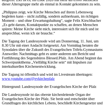
dieser Altersgruppe mehr als einmal in Kontakt gekommen zu sein.
„Philippus zeigt, wie Kirche Menschen auf ihrem Lebensweg
begleiten kann – nicht zufällig, sondern aufmerksam, im richtigen
Moment – und ohne Erwartungshaltung“, sagte Felix Kirschbacher
„Es geht darum, Kontaktpunkte zu schaffen, an denen Menschen
spüren: Meine Kirche sieht mich, interessiert sich für mich und ist
ansprechbar, wenn ich sie brauche.“
Die Tagung der Landessynode wird am Donnerstag, 11. Juni, um
8.30 Uhr mit einer Andacht fortgesetzt. Am Vormittag beraten die
Synodalen über die Zukunft des Evangelischen Trifels-Gymnasiums
Annweiler. Nachmittags geht es unter anderem um Bericht und
Fortführung des Segensbüros Blessed.Pfalz. Am Abend beginnt das
Schwerpunktthema „Vielfältig Kirche sein“ mit Impulsen zur
interkulturellen Kirchenentwicklung.
Die Tagung ist öffentlich und wird im Livestream übertragen:
www.youtube.com/@evkirchepfalz
Hintergrund: Landessynode der Evangelischen Kirche der Pfalz
Die Landessynode ist das oberste kirchenleitende Organ der
Evangelischen Kirche der Pfalz. Sie berät und entscheidet über
Grundfragen des kirchlichen Lebens, beschließt Kirchengesetze und