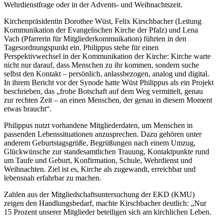
Wehrdienstfrage oder in der Advents- und Weihnachtszeit.
Kirchenpräsidentin Dorothee Wüst, Felix Kirschbacher (Leitung
Kommunikation der Evangelischen Kirche der Pfalz) und Lena
Vach (Pfarrerin für Mitgliederkommuikation) führten in den
Tagesordnungspunkt ein. Philippus stehe für einen
Perspektivwechsel in der Kommunikation der Kirche: Kirche warte
nicht nur darauf, dass Menschen zu ihr kommen, sondern suche
selbst den Kontakt – persönlich, anlassbezogen, analog und digital.
In ihrem Bericht vor der Synode hatte Wüst Philippus als ein Projekt
beschrieben, das „frohe Botschaft auf dem Weg vermittelt, genau
zur rechten Zeit – an einen Menschen, der genau in diesem Moment
etwas braucht“.
Philippus nutzt vorhandene Mitgliederdaten, um Menschen in
passenden Lebenssituationen anzusprechen. Dazu gehören unter
anderem Geburtstagsgrüße, Begrüßungen nach einem Umzug,
Glückwünsche zur standesamtlichen Trauung, Kontaktpunkte rund
um Taufe und Geburt, Konfirmation, Schule, Wehrdienst und
Weihnachten. Ziel ist es, Kirche als zugewandt, erreichbar und
lebensnah erfahrbar zu machen.
Zahlen aus der Mitgliedschaftsuntersuchung der EKD (KMU)
zeigen den Handlungsbedarf, machte Kirschbacher deutlich: „Nur
15 Prozent unserer Mitglieder beteiligen sich am kirchlichen Leben.