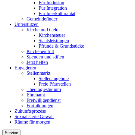
Für Inklusion
Für Integration
Für Interkulturalität
Gemeindefinder
Unterstützen
Kirche und Geld
Kirchensteuer
Staatsleistungen
Pfründe & Grundstücke
Kircheneintritt
Spenden und stiften
Jetzt helfen
Engagieren
Stellenmarkt
Stellenangebote
Freie Pfarrstellen
Theologiestudium
Ehrenamt
Freiwilligendienst
Fortbildungen
Zukunftsprozess
Sexualisierte Gewalt
Räume für morgen
Service