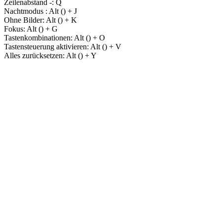
Zeilenabstand -:
Q
Nachtmodus :
Alt (
) + J
Ohne Bilder:
Alt (
) + K
Fokus:
Alt (
) + G
Tastenkombinationen:
Alt (
) + O
Tastensteuerung aktivieren:
Alt (
) + V
Alles zurücksetzen:
Alt (
) + Y