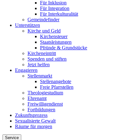
Für Inklusion
Für Integration
Für Interkulturalität
Gemeindefinder
Unterstützen
Kirche und Geld
Kirchensteuer
Staatsleistungen
Pfründe & Grundstücke
Kircheneintritt
Spenden und stiften
Jetzt helfen
Engagieren
Stellenmarkt
Stellenangebote
Freie Pfarrstellen
Theologiestudium
Ehrenamt
Freiwilligendienst
Fortbildungen
Zukunftsprozess
Sexualisierte Gewalt
Räume für morgen
Service