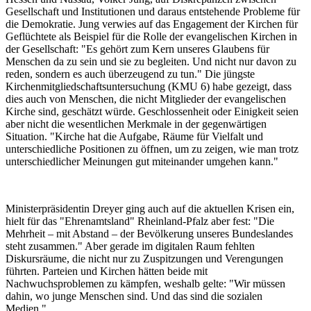
Gesellschaft und Institutionen und daraus entstehende Probleme für
die Demokratie. Jung verwies auf das Engagement der Kirchen für
Geflüchtete als Beispiel für die Rolle der evangelischen Kirchen in
der Gesellschaft: "Es gehört zum Kern unseres Glaubens für
Menschen da zu sein und sie zu begleiten. Und nicht nur davon zu
reden, sondern es auch überzeugend zu tun." Die jüngste
Kirchenmitgliedschaftsuntersuchung (KMU 6) habe gezeigt, dass
dies auch von Menschen, die nicht Mitglieder der evangelischen
Kirche sind, geschätzt würde. Geschlossenheit oder Einigkeit seien
aber nicht die wesentlichen Merkmale in der gegenwärtigen
Situation. "Kirche hat die Aufgabe, Räume für Vielfalt und
unterschiedliche Positionen zu öffnen, um zu zeigen, wie man trotz
unterschiedlicher Meinungen gut miteinander umgehen kann."
Ministerpräsidentin Dreyer ging auch auf die aktuellen Krisen ein,
hielt für das "Ehrenamtsland" Rheinland-Pfalz aber fest: "Die
Mehrheit – mit Abstand – der Bevölkerung unseres Bundeslandes
steht zusammen." Aber gerade im digitalen Raum fehlten
Diskursräume, die nicht nur zu Zuspitzungen und Verengungen
führten. Parteien und Kirchen hätten beide mit
Nachwuchsproblemen zu kämpfen, weshalb gelte: "Wir müssen
dahin, wo junge Menschen sind. Und das sind die sozialen
Medien."