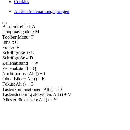
Cookies
An den Seitenanfang springen
Barrierefreiheit:
A
Hauptnavigation:
M
Toolbar Menü:
T
Inhalt:
C
Footer:
F
Schriftgröße +:
U
Schriftgröße -:
D
Zeilenabstand +:
W
Zeilenabstand -:
Q
Nachtmodus :
Alt (
) + J
Ohne Bilder:
Alt (
) + K
Fokus:
Alt (
) + G
Tastenkombinationen:
Alt (
) + O
Tastensteuerung aktivieren:
Alt (
) + V
Alles zurücksetzen:
Alt (
) + Y