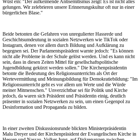
Wüst ein: "Der aufkeimende Antisemitismus zeigt: Es ist nicht alles
gelungen. Wir zelebrieren unsere Erinnerungskultur oft nur in einer
bürgerlichen Blase."
Beide betonten die Gefahren von unregulierter Hassrede und
Geschichtsumdeutung in sozialen Netzwerken wie TikTok oder
Instagram, denen vor allem durch Bildung und Aufklärung zu
begegnen sei. Der Parlamentspräsident warnte jedoch: "Es können
nicht alle Probleme in der Schule gelöst werden. Und es kann nicht
sein, dass in diesen Zeiten Mittel für gesellschaftspolitische
Jugendbildung gekürzt werden sollen." Die Kirchenpräsidentin
betonte die Bedeutung des Religionsunterrichts als Ort der
Wertevermittlung und Meinungsbildung für Demokratiebildung: "Im
Religionsunterricht geht es vor allem um Werte und die Würde
meiner Mitmenschen." Unverzichtbar sei für Politik und Kirche
jedoch, da waren sich Präsident und Präsidentin einig, deutlich
präsenter in sozialen Netzwerken zu sein, um einen Gegenpol zu
Desinformation und Propaganda zu bilden.
In einer zweiten Diskussionsrunde blickten Ministerpräsidentin
Malu Dreyer und der Kirchenpräsident der Evangelischen Kirche in
Hessen und Nassau, Volker Jung, auf Diskrepanzen zwischen