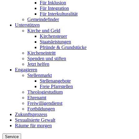
Für Inklusion
Für Integration
Für Interkulturalität
Gemeindefinder
Unterstützen
Kirche und Geld
Kirchensteuer
Staatsleistungen
Pfründe & Grundstücke
Kircheneintritt
Spenden und stiften
Jetzt helfen
Engagieren
Stellenmarkt
Stellenangebote
Freie Pfarrstellen
Theologiestudium
Ehrenamt
Freiwilligendienst
Fortbildungen
Zukunftsprozess
Sexualisierte Gewalt
Räume für morgen
Service