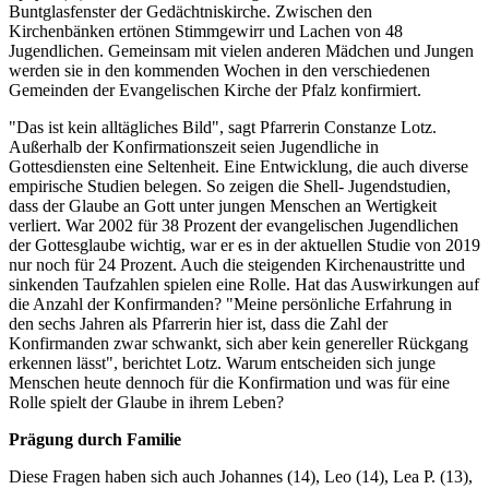
Buntglasfenster der Gedächtniskirche. Zwischen den
Kirchenbänken ertönen Stimmgewirr und Lachen von 48
Jugendlichen. Gemeinsam mit vielen anderen Mädchen und Jungen
werden sie in den kommenden Wochen in den verschiedenen
Gemeinden der Evangelischen Kirche der Pfalz konfirmiert.
"Das ist kein alltägliches Bild", sagt Pfarrerin Constanze Lotz.
Außerhalb der Konfirmationszeit seien Jugendliche in
Gottesdiensten eine Seltenheit. Eine Entwicklung, die auch diverse
empirische Studien belegen. So zeigen die Shell- Jugendstudien,
dass der Glaube an Gott unter jungen Menschen an Wertigkeit
verliert. War 2002 für 38 Prozent der evangelischen Jugendlichen
der Gottesglaube wichtig, war er es in der aktuellen Studie von 2019
nur noch für 24 Prozent. Auch die steigenden Kirchenaustritte und
sinkenden Taufzahlen spielen eine Rolle. Hat das Auswirkungen auf
die Anzahl der Konfirmanden? "Meine persönliche Erfahrung in
den sechs Jahren als Pfarrerin hier ist, dass die Zahl der
Konfirmanden zwar schwankt, sich aber kein genereller Rückgang
erkennen lässt", berichtet Lotz. Warum entscheiden sich junge
Menschen heute dennoch für die Konfirmation und was für eine
Rolle spielt der Glaube in ihrem Leben?
Prägung durch Familie
Diese Fragen haben sich auch Johannes (14), Leo (14), Lea P. (13),