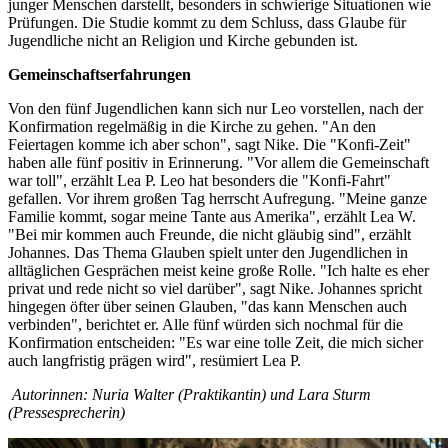
junger Menschen darstellt, besonders in schwierige Situationen wie
Prüfungen. Die Studie kommt zu dem Schluss, dass Glaube für
Jugendliche nicht an Religion und Kirche gebunden ist.
Gemeinschaftserfahrungen
Von den fünf Jugendlichen kann sich nur Leo vorstellen, nach der
Konfirmation regelmäßig in die Kirche zu gehen. "An den
Feiertagen komme ich aber schon", sagt Nike. Die "Konfi-Zeit"
haben alle fünf positiv in Erinnerung. "Vor allem die Gemeinschaft
war toll", erzählt Lea P. Leo hat besonders die "Konfi-Fahrt"
gefallen. Vor ihrem großen Tag herrscht Aufregung. "Meine ganze
Familie kommt, sogar meine Tante aus Amerika", erzählt Lea W.
"Bei mir kommen auch Freunde, die nicht gläubig sind", erzählt
Johannes. Das Thema Glauben spielt unter den Jugendlichen in
alltäglichen Gesprächen meist keine große Rolle. "Ich halte es eher
privat und rede nicht so viel darüber", sagt Nike. Johannes spricht
hingegen öfter über seinen Glauben, "das kann Menschen auch
verbinden", berichtet er. Alle fünf würden sich nochmal für die
Konfirmation entscheiden: "Es war eine tolle Zeit, die mich sicher
auch langfristig prägen wird", resümiert Lea P.
Autorinnen: Nuria Walter (Praktikantin) und Lara Sturm
(Pressesprecherin)