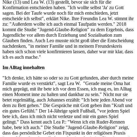
Nike (13) und Lea W. (13) gestellt, bevor sie sich für die
Konfirmation entschieden haben. "Ich wollte selbst 'Ja' zu Gott
sagen. Bei der Taufe wurde noch für mich entschieden, jetzt
entscheide ich selbst", erklärt Nike. Ihre Freundin Lea W. stimmt ihr
zu: "Außerdem wollte ich auch einmal Taufpatin werden." 2018
kommt die Studie "Jugend-Glaube-Religion" zu dem Ergebnis, dass
Jugendliche vor allem durch Erziehung und Sozialisation zum
Glauben finden. Auch Leo musste nicht groß über die Entscheidung
nachdenken, "in meiner Familie und in meinem Freundeskreis
haben sich schon viele konfirmieren lassen, daher war mir klar, dass
ich es auch mache."
Im Alltag innehalten
"Ich denke, ich hätte so oder so zu Gott gefunden, aber durch meine
Familie wurde es verstärkt", sagt Lea W. "Gerade meine Oma hat
mich geprägt, mit ihr bete ich vor dem Essen, ich mag es, im Alltag
einen Moment inne zu halten und dankbar zu sein." Nicht nur sie
betet regelmäßig, auch Johannes erzählt: "Ich bete jeden Abend vor
dem zu Bett gehen." Die Gespräche mit Gott geben ihm "Kraft und
ein gutes Gefühl." Der 14-Jährige spielt Fußball, "vor jedem Spiel
bete ich, dass ich mich nicht verletze und mir ein gutes Spiel
gelingt." Dass kennt auch Lea P.: "Wenn ich ein Ruder-Rennen
habe, bete ich auch." Die Studie "Jugend-Glaube-Religion" zeigt,
dass das persönliche Gebet ein Fixpunkt in der religiösen Praxis