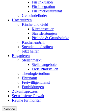
Für Inklusion
Für Integration
Für Interkulturalität
Gemeindefinder
Unterstützen
Kirche und Geld
Kirchensteuer
Staatsleistungen
Pfründe & Grundstücke
Kircheneintritt
Spenden und stiften
Jetzt helfen
Engagieren
Stellenmarkt
Stellenangebote
Freie Pfarrstellen
Theologiestudium
Ehrenamt
Freiwilligendienst
Fortbildungen
Zukunftsprozess
Sexualisierte Gewalt
Räume für morgen
Service