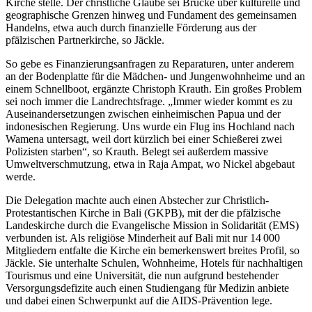
Kirche stelle. Der christliche Glaube sei Brücke über kulturelle und
geographische Grenzen hinweg und Fundament des gemeinsamen
Handelns, etwa auch durch finanzielle Förderung aus der
pfälzischen Partnerkirche, so Jäckle.
So gebe es Finanzierungsanfragen zu Reparaturen, unter anderem
an der Bodenplatte für die Mädchen- und Jungenwohnheime und an
einem Schnellboot, ergänzte Christoph Krauth. Ein großes Problem
sei noch immer die Landrechtsfrage. „Immer wieder kommt es zu
Auseinandersetzungen zwischen einheimischen Papua und der
indonesischen Regierung. Uns wurde ein Flug ins Hochland nach
Wamena untersagt, weil dort kürzlich bei einer Schießerei zwei
Polizisten starben“, so Krauth. Belegt sei außerdem massive
Umweltverschmutzung, etwa in Raja Ampat, wo Nickel abgebaut
werde.
Die Delegation machte auch einen Abstecher zur Christlich-
Protestantischen Kirche in Bali (GKPB), mit der die pfälzische
Landeskirche durch die Evangelische Mission in Solidarität (EMS)
verbunden ist. Als religiöse Minderheit auf Bali mit nur 14 000
Mitgliedern entfalte die Kirche ein bemerkenswert breites Profil, so
Jäckle. Sie unterhalte Schulen, Wohnheime, Hotels für nachhaltigen
Tourismus und eine Universität, die nun aufgrund bestehender
Versorgungsdefizite auch einen Studiengang für Medizin anbiete
und dabei einen Schwerpunkt auf die AIDS-Prävention lege.