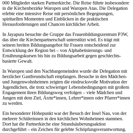
000 Mitglieder starken Partnerkirche. Die Reise führte insbesondere
in die Kirchenbezirke Waropen und Waropen Atas. Die Delegation
erlebte eine intensive Reise mit persönlichen Begegnungen,
spirituellen Momenten und Einblicken in die praktischen
Herausforderungen und Chancen kirchlicher Arbeit.
In Jayapura besuchte die Gruppe das Frauenbildungszentrum P3W,
das über die Kirchenpartnerschaft unterstützt wird. Es trägt mit
seinem breiten Bildungsangebot für Frauen entscheidend zur
Entwicklung der Region bei – von Alphabetisierungs- und
Ernährungskursen bis hin zu Bildungsarbeit gegen geschlechts­
basierte Gewalt.
In Waropen und den Nachbargemeinden wurde die Delegation mit
herzlicher Gastfreundschaft empfangen. Besuche in den Mädchen-
und Jungenwohnheimen zeigten die eindrucksvolle Motivation der
Jugendlichen, die trotz schwieriger Lebensbedingungen mit großem
Engagement ihren Bildungsweg verfolgen – viele Mädchen und
Jungen mit dem Ziel, Ärzte*innen, Lehrer*innen oder Pfarrer*innen
zu werden.
Ein besonderer Höhepunkt war der Besuch der Insel Nau, von der
mehrere Schülerinnen in den kirchlichen Wohnheimen stammen.
Dort hat die Partnerkirche eine Strandsäuberungsaktion
durchgeführt – ein Zeichen für gelebte Schöpfungsverantwortung.