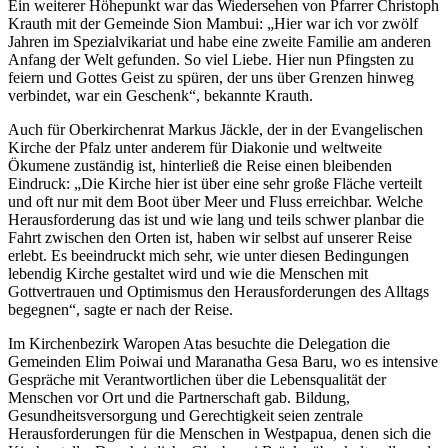
Ein weiterer Höhepunkt war das Wiedersehen von Pfarrer Christoph
Krauth mit der Gemeinde Sion Mambui: „Hier war ich vor zwölf
Jahren im Spezialvikariat und habe eine zweite Familie am anderen
Anfang der Welt gefunden. So viel Liebe. Hier nun Pfingsten zu
feiern und Gottes Geist zu spüren, der uns über Grenzen hinweg
verbindet, war ein Geschenk“, bekannte Krauth.
Auch für Oberkirchenrat Markus Jäckle, der in der Evangelischen
Kirche der Pfalz unter anderem für Diakonie und weltweite
Ökumene zuständig ist, hinterließ die Reise einen bleibenden
Eindruck: „Die Kirche hier ist über eine sehr große Fläche verteilt
und oft nur mit dem Boot über Meer und Fluss erreichbar. Welche
Herausforderung das ist und wie lang und teils schwer planbar die
Fahrt zwischen den Orten ist, haben wir selbst auf unserer Reise
erlebt. Es beeindruckt mich sehr, wie unter diesen Bedingungen
lebendig Kirche gestaltet wird und wie die Menschen mit
Gottvertrauen und Optimismus den Herausforderungen des Alltags
begegnen“, sagte er nach der Reise.
Im Kirchenbezirk Waropen Atas besuchte die Delegation die
Gemeinden Elim Poiwai und Maranatha Gesa Baru, wo es intensive
Gespräche mit Verantwortlichen über die Lebensqualität der
Menschen vor Ort und die Partnerschaft gab. Bildung,
Gesundheitsversorgung und Gerechtigkeit seien zentrale
Herausforderungen für die Menschen in Westpapua, denen sich die