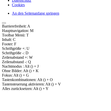
Datenschutz
Cookies
An den Seitenanfang springen
Barrierefreiheit:
A
Hauptnavigation:
M
Toolbar Menü:
T
Inhalt:
C
Footer:
F
Schriftgröße +:
U
Schriftgröße -:
D
Zeilenabstand +:
W
Zeilenabstand -:
Q
Nachtmodus :
Alt (
) + J
Ohne Bilder:
Alt (
) + K
Fokus:
Alt (
) + G
Tastenkombinationen:
Alt (
) + O
Tastensteuerung aktivieren:
Alt (
) + V
Alles zurücksetzen:
Alt (
) + Y