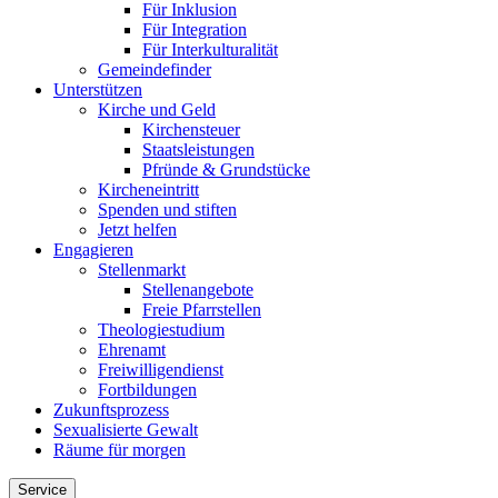
Für Inklusion
Für Integration
Für Interkulturalität
Gemeindefinder
Unterstützen
Kirche und Geld
Kirchensteuer
Staatsleistungen
Pfründe & Grundstücke
Kircheneintritt
Spenden und stiften
Jetzt helfen
Engagieren
Stellenmarkt
Stellenangebote
Freie Pfarrstellen
Theologiestudium
Ehrenamt
Freiwilligendienst
Fortbildungen
Zukunftsprozess
Sexualisierte Gewalt
Räume für morgen
Service