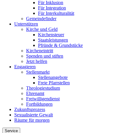
Für Inklusion
Für Integration
Für Interkulturalität
Gemeindefinder
Unterstützen
Kirche und Geld
Kirchensteuer
Staatsleistungen
Pfründe & Grundstücke
Kircheneintritt
Spenden und stiften
Jetzt helfen
Engagieren
Stellenmarkt
Stellenangebote
Freie Pfarrstellen
Theologiestudium
Ehrenamt
Freiwilligendienst
Fortbildungen
Zukunftsprozess
Sexualisierte Gewalt
Räume für morgen
Service