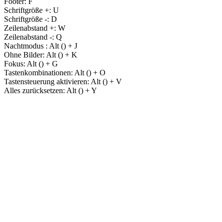
Footer:
F
Schriftgröße +:
U
Schriftgröße -:
D
Zeilenabstand +:
W
Zeilenabstand -:
Q
Nachtmodus :
Alt (
) + J
Ohne Bilder:
Alt (
) + K
Fokus:
Alt (
) + G
Tastenkombinationen:
Alt (
) + O
Tastensteuerung aktivieren:
Alt (
) + V
Alles zurücksetzen:
Alt (
) + Y