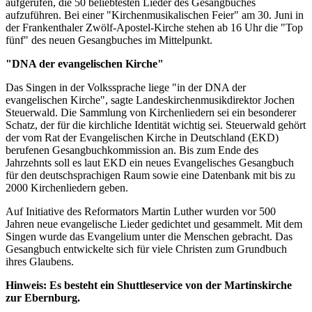
aufgerufen, die 50 beliebtesten Lieder des Gesangbuches
aufzuführen. Bei einer "Kirchenmusikalischen Feier" am 30. Juni in
der Frankenthaler Zwölf-Apostel-Kirche stehen ab 16 Uhr die "Top
fünf" des neuen Gesangbuches im Mittelpunkt.
"DNA der evangelischen Kirche"
Das Singen in der Volkssprache liege "in der DNA der
evangelischen Kirche", sagte Landeskirchenmusikdirektor Jochen
Steuerwald. Die Sammlung von Kirchenliedern sei ein besonderer
Schatz, der für die kirchliche Identität wichtig sei. Steuerwald gehört
der vom Rat der Evangelischen Kirche in Deutschland (EKD)
berufenen Gesangbuchkommission an. Bis zum Ende des
Jahrzehnts soll es laut EKD ein neues Evangelisches Gesangbuch
für den deutschsprachigen Raum sowie eine Datenbank mit bis zu
2000 Kirchenliedern geben.
Auf Initiative des Reformators Martin Luther wurden vor 500
Jahren neue evangelische Lieder gedichtet und gesammelt. Mit dem
Singen wurde das Evangelium unter die Menschen gebracht. Das
Gesangbuch entwickelte sich für viele Christen zum Grundbuch
ihres Glaubens.
Hinweis: Es besteht ein Shuttleservice von der Martinskirche
zur Ebernburg.