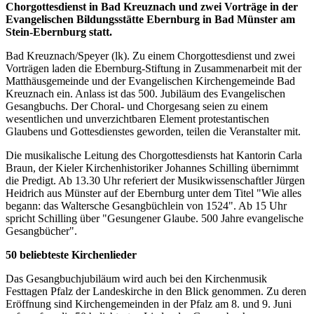
Chorgottesdienst in Bad Kreuznach und zwei Vorträge in der
Evangelischen Bildungsstätte Ebernburg in Bad Münster am
Stein-Ebernburg statt.
Bad Kreuznach/Speyer (lk). Zu einem Chorgottesdienst und zwei
Vorträgen laden die Ebernburg-Stiftung in Zusammenarbeit mit der
Matthäusgemeinde und der Evangelischen Kirchengemeinde Bad
Kreuznach ein. Anlass ist das 500. Jubiläum des Evangelischen
Gesangbuchs. Der Choral- und Chorgesang seien zu einem
wesentlichen und unverzichtbaren Element protestantischen
Glaubens und Gottesdienstes geworden, teilen die Veranstalter mit.
Die musikalische Leitung des Chorgottesdiensts hat Kantorin Carla
Braun, der Kieler Kirchenhistoriker Johannes Schilling übernimmt
die Predigt. Ab 13.30 Uhr referiert der Musikwissenschaftler Jürgen
Heidrich aus Münster auf der Ebernburg unter dem Titel "Wie alles
begann: das Waltersche Gesangbüchlein von 1524". Ab 15 Uhr
spricht Schilling über "Gesungener Glaube. 500 Jahre evangelische
Gesangbücher".
50 beliebteste Kirchenlieder
Das Gesangbuchjubiläum wird auch bei den Kirchenmusik
Festtagen Pfalz der Landeskirche in den Blick genommen. Zu deren
Eröffnung sind Kirchengemeinden in der Pfalz am 8. und 9. Juni