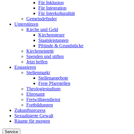
Für Inklusion
Für Integration
Für Interkulturalität
Gemeindefinder
Unterstützen
Kirche und Geld
Kirchensteuer
Staatsleistungen
Pfründe & Grundstücke
Kircheneintritt
Spenden und stiften
Jetzt helfen
Engagieren
Stellenmarkt
Stellenangebote
Freie Pfarrstellen
Theologiestudium
Ehrenamt
Freiwilligendienst
Fortbildungen
Zukunftsprozess
Sexualisierte Gewalt
Räume für morgen
Service