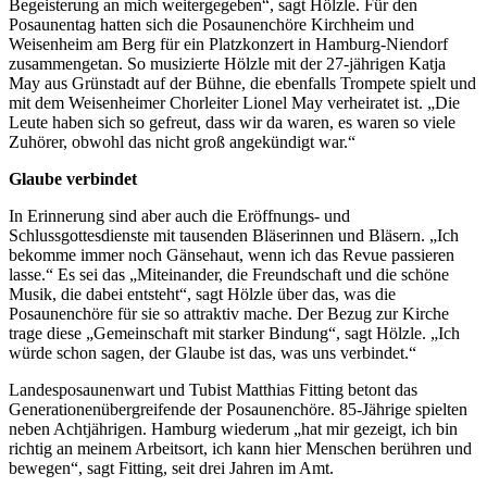
Begeisterung an mich weitergegeben“, sagt Hölzle. Für den
Posaunentag hatten sich die Posaunenchöre Kirchheim und
Weisenheim am Berg für ein Platzkonzert in Hamburg-Niendorf
zusammengetan. So musizierte Hölzle mit der 27-jährigen Katja
May aus Grünstadt auf der Bühne, die ebenfalls Trompete spielt und
mit dem Weisenheimer Chorleiter Lionel May verheiratet ist. „Die
Leute haben sich so gefreut, dass wir da waren, es waren so viele
Zuhörer, obwohl das nicht groß angekündigt war.“
Glaube verbindet
In Erinnerung sind aber auch die Eröffnungs- und
Schlussgottesdienste mit tausenden Bläserinnen und Bläsern. „Ich
bekomme immer noch Gänsehaut, wenn ich das Revue passieren
lasse.“ Es sei das „Miteinander, die Freundschaft und die schöne
Musik, die dabei entsteht“, sagt Hölzle über das, was die
Posaunenchöre für sie so attraktiv mache. Der Bezug zur Kirche
trage diese „Gemeinschaft mit starker Bindung“, sagt Hölzle. „Ich
würde schon sagen, der Glaube ist das, was uns verbindet.“
Landesposaunenwart und Tubist Matthias Fitting betont das
Generationenübergreifende der Posaunenchöre. 85-Jährige spielten
neben Achtjährigen. Hamburg wiederum „hat mir gezeigt, ich bin
richtig an meinem Arbeitsort, ich kann hier Menschen berühren und
bewegen“, sagt Fitting, seit drei Jahren im Amt.