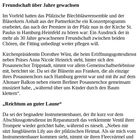
Freundschaft über Jahre gewachsen
Im Vorfeld hatten das Pfälzische Blechbläserensemble und der
Bläserkreis Anhalt aus der Partnerkirche ein Konzertprogramm
erarbeitet, das nach der Premiere in der Pfalz nun in der Kirche St.
Paulus in Hamburg-Heimfeld zu hören war: Ein Ausdruck der in
mehr als 30 Jahre gewachsenen Freundschaft zwischen beiden
Chören, die Fitting unbedingt weiter pflegen will.
Kirchenpräsidentin Dorothee Wüst, die beim Eröffnungsgottesdienst
neben Präses Anna Nicole Heinrich steht, hinter sich den
Posaunenchor Trippstadt, nimmt vor allem Gemeinschaftserlebnisse
mit, berichtet sie. Da sei die Bläserin aus Franken, die als einzige
ihres Posaunenchors nach Hamburg gereist war und mit ihr auf dem
Altonaer Balkon neben einem Berliner Posaunenchor gemeinsam
musiziert habe, „während über uns Kinder durch den Baum
klettern“.
„Reichtum an guter Laune“
Da sei der begnadete Instrumentenbauer, der ihr kurz vor dem
Abschlussgottesdienst im Reparaturzelt das verklemmte Ventil ihrer
Trompete wieder gerichtet habe, während es nieselt. „Neben mir
sitzt Jungbläserin Lily aus der pfälzischen Heimat. Als sie mich vom
Instrumentenbauer kommen sieht, nimmt sie ihren Fleeceärmel und