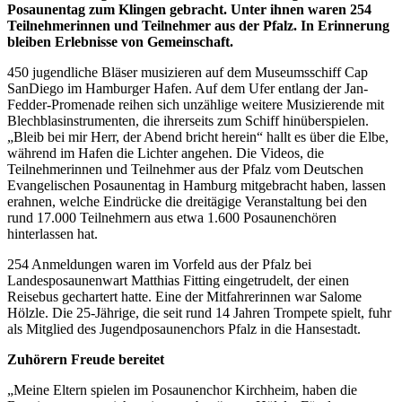
Posaunentag zum Klingen gebracht. Unter ihnen waren 254
Teilnehmerinnen und Teilnehmer aus der Pfalz. In Erinnerung
bleiben Erlebnisse von Gemeinschaft.
450 jugendliche Bläser musizieren auf dem Museumsschiff Cap
San­Diego im Hamburger Hafen. Auf dem Ufer entlang der Jan-
Fedder-Promenade reihen sich unzählige weitere Musizierende mit
Blechblasinstrumenten, die ihrerseits zum Schiff hinüberspielen.
„Bleib bei mir Herr, der Abend bricht herein“ hallt es über die Elbe,
während im Hafen die Lichter angehen. Die Videos, die
Teilnehmerinnen und Teilnehmer aus der Pfalz vom Deutschen
Evangelischen Posaunentag in Hamburg mitgebracht haben, lassen
erahnen, welche Eindrücke die dreitägige Veranstaltung bei den
rund 17.000 Teilnehmern aus etwa 1.600 Posaunenchören
hinterlassen hat.
254 Anmeldungen waren im Vorfeld aus der Pfalz bei
Landesposaunenwart Matthias Fitting eingetrudelt, der einen
Reisebus gechartert hatte. Eine der Mitfahrerinnen war Salome
Hölzle. Die 25-Jährige, die seit rund 14 Jahren Trompete spielt, fuhr
als Mitglied des Jugendposaunenchors Pfalz in die Hansestadt.
Zuhörern Freude bereitet
„Meine Eltern spielen im Posaunenchor Kirchheim, haben die