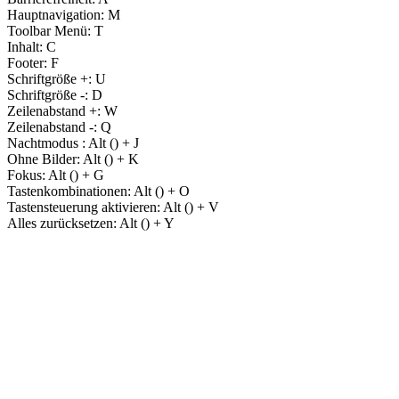
Hauptnavigation:
M
Toolbar Menü:
T
Inhalt:
C
Footer:
F
Schriftgröße +:
U
Schriftgröße -:
D
Zeilenabstand +:
W
Zeilenabstand -:
Q
Nachtmodus :
Alt (
) + J
Ohne Bilder:
Alt (
) + K
Fokus:
Alt (
) + G
Tastenkombinationen:
Alt (
) + O
Tastensteuerung aktivieren:
Alt (
) + V
Alles zurücksetzen:
Alt (
) + Y