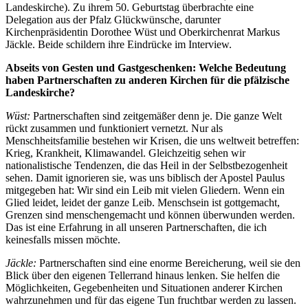
Landeskirche). Zu ihrem 50. Geburtstag überbrachte eine
Delegation aus der Pfalz Glückwünsche, darunter
Kirchenpräsidentin Dorothee Wüst und Oberkirchenrat Markus
Jäckle. Beide schildern ihre Eindrücke im Interview.
Abseits von Gesten und Gastgeschenken: Welche Bedeutung
haben Partnerschaften zu anderen Kirchen für die pfälzische
Landeskirche?
Wüst:
Partnerschaften sind zeitgemäßer denn je. Die ganze Welt
rückt zusammen und funktioniert vernetzt. Nur als
Menschheitsfamilie bestehen wir Krisen, die uns weltweit betreffen:
Krieg, Krankheit, Klimawandel. Gleichzeitig sehen wir
nationalistische Tendenzen, die das Heil in der Selbstbezogenheit
sehen. Damit ignorieren sie, was uns biblisch der Apostel Paulus
mitgegeben hat: Wir sind ein Leib mit vielen Gliedern. Wenn ein
Glied leidet, leidet der ganze Leib. Menschsein ist gottgemacht,
Grenzen sind menschengemacht und können überwunden werden.
Das ist eine Erfahrung in all unseren Partnerschaften, die ich
keinesfalls missen möchte.
Jäckle:
Partnerschaften sind eine enorme Bereicherung, weil sie den
Blick über den eigenen Tellerrand hinaus lenken. Sie helfen die
Möglichkeiten, Gegebenheiten und Situationen anderer Kirchen
wahrzunehmen und für das eigene Tun fruchtbar werden zu lassen.