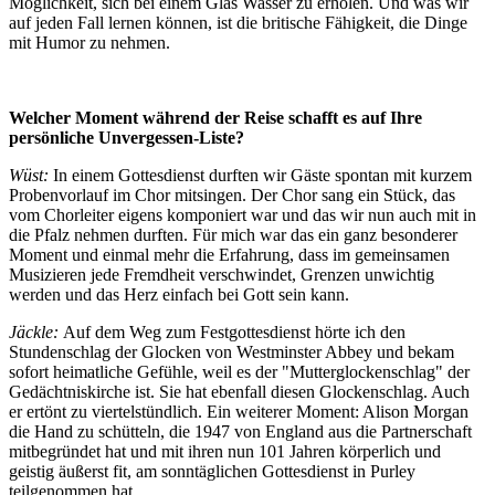
Möglichkeit, sich bei einem Glas Wasser zu erholen. Und was wir
auf jeden Fall lernen können, ist die britische Fähigkeit, die Dinge
mit Humor zu nehmen.
Welcher Moment während der Reise schafft es auf Ihre
persönliche Unvergessen-Liste?
Wüst:
In einem Gottesdienst durften wir Gäste spontan mit kurzem
Probenvorlauf im Chor mitsingen. Der Chor sang ein Stück, das
vom Chorleiter eigens komponiert war und das wir nun auch mit in
die Pfalz nehmen durften. Für mich war das ein ganz besonderer
Moment und einmal mehr die Erfahrung, dass im gemeinsamen
Musizieren jede Fremdheit verschwindet, Grenzen unwichtig
werden und das Herz einfach bei Gott sein kann.
Jäckle:
Auf dem Weg zum Festgottesdienst hörte ich den
Stundenschlag der Glocken von Westminster Abbey und bekam
sofort heimatliche Gefühle, weil es der "Mutterglockenschlag" der
Gedächtniskirche ist. Sie hat ebenfall diesen Glockenschlag. Auch
er ertönt zu viertelstündlich. Ein weiterer Moment: Alison Morgan
die Hand zu schütteln, die 1947 von England aus die Partnerschaft
mitbegründet hat und mit ihren nun 101 Jahren körperlich und
geistig äußerst fit, am sonntäglichen Gottesdienst in Purley
teilgenommen hat.