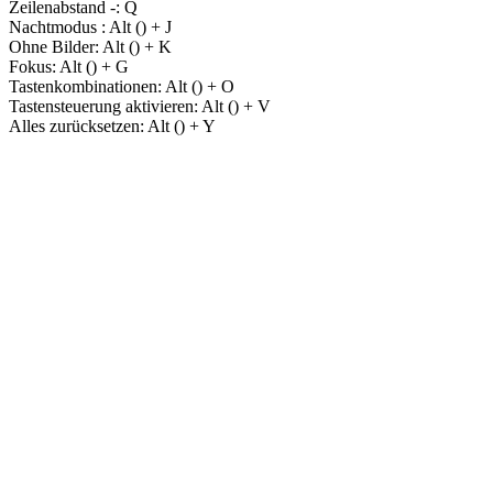
Zeilenabstand -:
Q
Nachtmodus :
Alt (
) + J
Ohne Bilder:
Alt (
) + K
Fokus:
Alt (
) + G
Tastenkombinationen:
Alt (
) + O
Tastensteuerung aktivieren:
Alt (
) + V
Alles zurücksetzen:
Alt (
) + Y