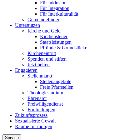
Für Inklusion
Für Integration
Für Interkulturalität
Gemeindefinder
Unterstützen
Kirche und Geld
Kirchensteuer
Staatsleistungen
Pfründe & Grundstücke
Kircheneintritt
Spenden und stiften
Jetzt helfen
Engagieren
Stellenmarkt
Stellenangebote
Freie Pfarrstellen
Theologiestudium
Ehrenamt
Freiwilligendienst
Fortbildungen
Zukunftsprozess
Sexualisierte Gewalt
Räume für morgen
Service