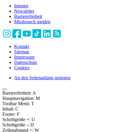
Intranet
Newsletter
Barrierefreiheit
Missbrauch melden
Kontakt
Sitemap
Impressum
Datenschutz
Cookies
An den Seitenanfang springen
Barrierefreiheit:
A
Hauptnavigation:
M
Toolbar Menü:
T
Inhalt:
C
Footer:
F
Schriftgröße +:
U
Schriftgröße -:
D
Zeilenabstand +:
W