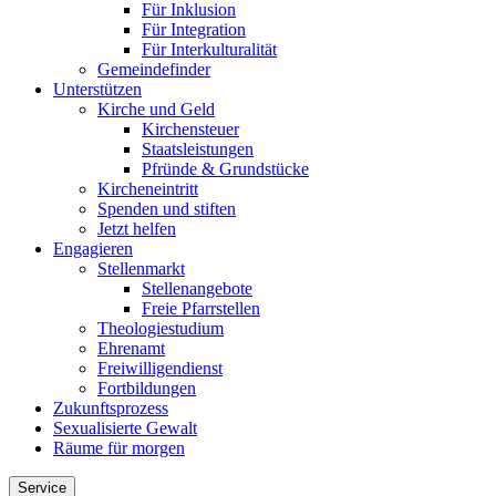
Für Inklusion
Für Integration
Für Interkulturalität
Gemeindefinder
Unterstützen
Kirche und Geld
Kirchensteuer
Staatsleistungen
Pfründe & Grundstücke
Kircheneintritt
Spenden und stiften
Jetzt helfen
Engagieren
Stellenmarkt
Stellenangebote
Freie Pfarrstellen
Theologiestudium
Ehrenamt
Freiwilligendienst
Fortbildungen
Zukunftsprozess
Sexualisierte Gewalt
Räume für morgen
Service