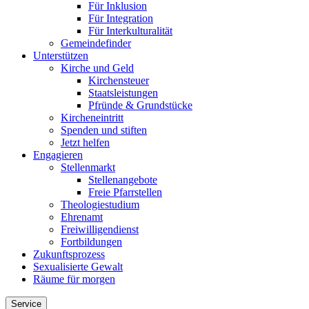
Für Inklusion
Für Integration
Für Interkulturalität
Gemeindefinder
Unterstützen
Kirche und Geld
Kirchensteuer
Staatsleistungen
Pfründe & Grundstücke
Kircheneintritt
Spenden und stiften
Jetzt helfen
Engagieren
Stellenmarkt
Stellenangebote
Freie Pfarrstellen
Theologiestudium
Ehrenamt
Freiwilligendienst
Fortbildungen
Zukunftsprozess
Sexualisierte Gewalt
Räume für morgen
Service