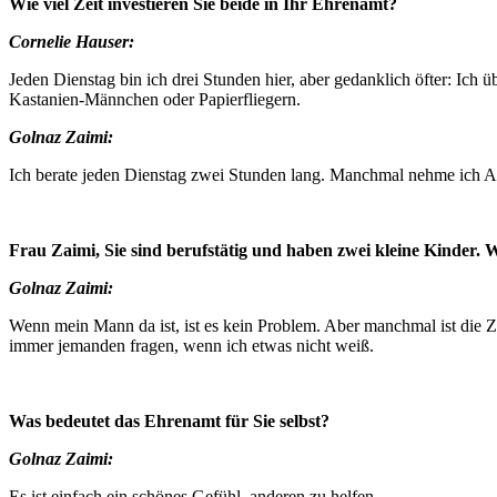
Wie viel Zeit investieren Sie beide in Ihr Ehrenamt?
Cornelie Hauser:
Jeden Dienstag bin ich drei Stunden hier, aber gedanklich öfter: Ich 
Kastanien-Männchen oder Papierfliegern.
Golnaz Zaimi:
Ich berate jeden Dienstag zwei Stunden lang. Manchmal nehme ich Ar
Frau Zaimi, Sie sind berufstätig und haben zwei kleine Kinder
Golnaz Zaimi:
Wenn mein Mann da ist, ist es kein Problem. Aber manchmal ist die Zei
immer jemanden fragen, wenn ich etwas nicht weiß.
Was bedeutet das Ehrenamt für Sie selbst?
Golnaz Zaimi:
Es ist
einfach ein schönes Gefühl, anderen zu helfen
.