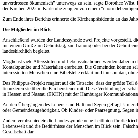
unverdrossen ökumenisch" unterwegs zu sein, sagte Dorothee Wüst. 
der Kirchen 2022 in Karlsruhe zeugten von einem "enorm lebendigen
Zum Ende ihres Berichts erinnerte die Kirchenpräsidentin an das Jahr
Die Mitglieder im Blick
Anschließend wurden der Landessynode zwei Projekte vorgestellt, di
mit einem Gruß zum Geburtstag, zur Trauung oder bei der Geburt eine
landeskirchlich begleitet.
Möglichst viele Altersstufen und Lebenssituationen werden dabei in 
Kontaktpunkte und Materialien erarbeitet. Die Gemeinden können selb
interessierten Menschen eine Bibelstelle erklärt und ihn spontan, ohn
Das Philippus-Projekt reagiert auf die Tatsache, dass der größte Teil
finanzieren sie über die Kirchensteuer mit. Diese Verbindung zu schä
in Hessen und Nassau (EKHN) mit der Hamburger Kommunikationsagen
An den Übergängen des Lebens sind Halt und Segen gefragt. Unter d
oder Gemeindezugehörigkeit. Ob Kinder- oder Paarsegnung, Segen in e
Zudem verabschiedete die Landessynode neue Leitlinien für die
kirc
Lebenswelt und die Bedürfnisse der Menschen im Blick sein. Falschm
Gesellschaft dar.