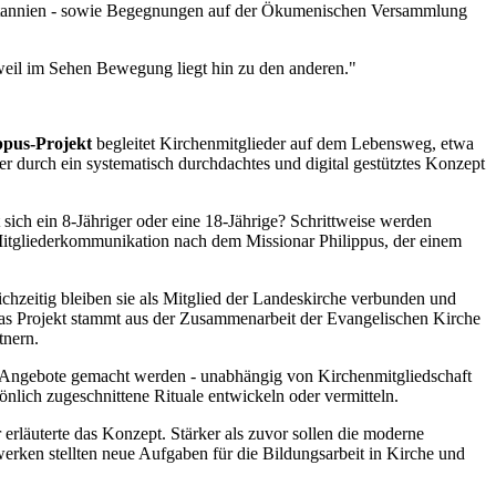
britannien - sowie Begegnungen auf der Ökumenischen Versammlung
, weil im Sehen Bewegung liegt hin zu den anderen."
ppus-Projekt
begleitet Kirchenmitglieder auf dem Lebensweg, etwa
 durch ein systematisch durchdachtes und digital gestütztes Konzept
ich ein 8-Jähriger oder eine 18-Jährige? Schrittweise werden
 Mitgliederkommunikation nach dem Missionar Philippus, der einem
eichzeitig bleiben sie als Mitglied der Landeskirche verbunden und
r das Projekt stammt aus der Zusammenarbeit der Evangelischen Kirche
tnern.
-Angebote gemacht werden - unabhängig von Kirchenmitgliedschaft
nlich zugeschnittene Rituale entwickeln oder vermitteln.
erläuterte das Konzept. Stärker als zuvor sollen die moderne
rken stellten neue Aufgaben für die Bildungsarbeit in Kirche und