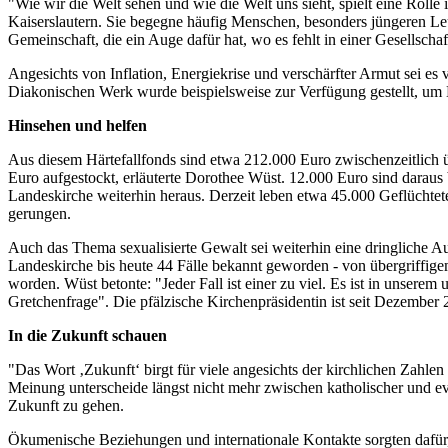
"Wie wir die Welt sehen und wie die Welt uns sieht, spielt eine Rolle
Kaiserslautern. Sie begegne häufig Menschen, besonders jüngeren Leu
Gemeinschaft, die ein Auge dafür hat, wo es fehlt in einer Gesellschaf
Angesichts von Inflation, Energiekrise und verschärfter Armut sei 
Diakonischen Werk wurde beispielsweise zur Verfügung gestellt, um
Hinsehen und helfen
Aus diesem Härtefallfonds sind etwa 212.000 Euro zwischenzeitlich 
Euro aufgestockt, erläuterte Dorothee Wüst. 12.000 Euro sind daraus b
Landeskirche weiterhin heraus. Derzeit leben etwa 45.000 Geflüchtet
gerungen.
Auch das Thema sexualisierte Gewalt sei weiterhin eine dringliche Au
Landeskirche bis heute 44 Fälle bekannt geworden - von übergriffige
worden. Wüst betonte: "Jeder Fall ist einer zu viel. Es ist in unserem 
Gretchenfrage". Die pfälzische Kirchenpräsidentin ist seit Dezembe
In die Zukunft schauen
"Das Wort ‚Zukunft‘ birgt für viele angesichts der kirchlichen Zahle
Meinung unterscheide längst nicht mehr zwischen katholischer und ev
Zukunft zu gehen.
Ökumenische Beziehungen und internationale Kontakte sorgten dafür, 