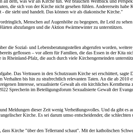
 in all dem, was wir als Kirche tun. Wir brauchen Weitblick und Perspek
ten, die sich von der Kirche nicht gesehen fühlen. Andererseits habe 
t - die sieht und handelt. Das können wir als diakonische Kirche."
es vordringlich, Menschen auf Augenhöhe zu begegnen, ihr Leid zu seh
 Härten abzufangen und die Aktion #wärmewinter zu unterstützen.
über die Sozial- und Lebensberatungsstellen abgerufen worden, weiter
ereits geflossen – vor allem für Familien, die das Essen in der Kita n
e in Rheinland-Pfalz, die auch durch viele Kirchengemeinden unterstüt
fgabe. Das Vertrauen in den Schutzraum Kirche sei erschüttert, sagte 
m Verhalten bis hin zu strafrechtlich relevanten Taten. An die ab 2010
ureigenen Interesse, sexualisierte Gewalt als ein kirchliches Kernthema z
r 2022 Sprecherin im Beteiligungsforum Sexualisierte Gewalt der Evan
n und Meldungen dieser Zeit wenig Verheißungsvolles. Und da gibt es au
angelischer Kirche. Es sei darum umso entscheidender, die schlechten 
dass Kirche "über den Tellerrand schaut". Mit der katholischen Schwest