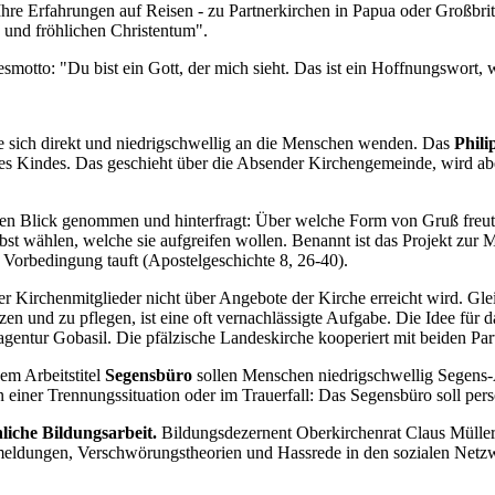
Ihre Erfahrungen auf Reisen - zu Partnerkirchen in Papua oder Groß
 und fröhlichen Christentum".
esmotto: "Du bist ein Gott, der mich sieht. Das ist ein Hoffnungswort
e sich direkt und niedrigschwellig an die Menschen wenden. Das
Phili
s Kindes. Das geschieht über die Absender Kirchengemeinde, wird aber
den Blick genommen und hinterfragt: Über welche Form von Gruß freut s
st wählen, welche sie aufgreifen wollen. Benannt ist das Projekt zur
e Vorbedingung tauft (Apostelgeschichte 8, 26-40).
 der Kirchenmitglieder nicht über Angebote der Kirche erreicht wird. Gl
tzen und zu pflegen, ist eine oft vernachlässigte Aufgabe. Die Idee fü
tur Gobasil. Die pfälzische Landeskirche kooperiert mit beiden Par
em Arbeitstitel
Segensbüro
sollen Menschen niedrigschwellig Segens
iner Trennungssituation oder im Trauerfall: Das Segensbüro soll persö
hliche Bildungsarbeit.
Bildungsdezernent Oberkirchenrat Claus Müller 
eldungen, Verschwörungstheorien und Hassrede in den sozialen Netzwe