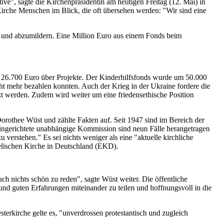
tive", sagte die Kirchenpräsidentin am heutigen Freitag (12. Mai) in
Kirche Menschen im Blick, die oft übersehen werden: "Wir sind eine
en und abzumildern. Eine Million Euro aus einem Fonds beim
e 26.700 Euro über Projekte. Der Kinderhilfsfonds wurde um 50.000
icht mehr bezahlen konnten. Auch der Krieg in der Ukraine fordere die
zt werden. Zudem wird weiter um eine friedensethische Position
Dorothee Wüst und zählte Fakten auf. Seit 1947 sind im Bereich der
 eingerichtete unabhängige Kommission sind neun Fälle herangetragen
u verstehen." Es sei nichts weniger als eine "aktuelle kirchliche
gelischen Kirche in Deutschland (EKD).
ch nichts schön zu reden", sagte Wüst weiter. Die öffentliche
und guten Erfahrungen miteinander zu teilen und hoffnungsvoll in die
erkirche gelte es, "unverdrossen protestantisch und zugleich