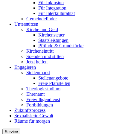
Für Inklusion
Für Integration
Für Interkulturalität
Gemeindefinder
Unterstützen
Kirche und Geld
Kirchensteuer
Staatsleistungen
Pfründe & Grundstücke
Kircheneintritt
Spenden und stiften
Jetzt helfen
Engagieren
Stellenmarkt
Stellenangebote
Freie Pfarrstellen
Theologiestudium
Ehrenamt
Freiwilligendienst
Fortbildungen
Zukunftsprozess
Sexualisierte Gewalt
Räume für morgen
Service