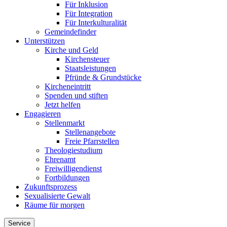
Für Inklusion
Für Integration
Für Interkulturalität
Gemeindefinder
Unterstützen
Kirche und Geld
Kirchensteuer
Staatsleistungen
Pfründe & Grundstücke
Kircheneintritt
Spenden und stiften
Jetzt helfen
Engagieren
Stellenmarkt
Stellenangebote
Freie Pfarrstellen
Theologiestudium
Ehrenamt
Freiwilligendienst
Fortbildungen
Zukunftsprozess
Sexualisierte Gewalt
Räume für morgen
Service