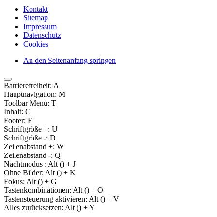
Kontakt
Sitemap
Impressum
Datenschutz
Cookies
An den Seitenanfang springen
Barrierefreiheit:
A
Hauptnavigation:
M
Toolbar Menü:
T
Inhalt:
C
Footer:
F
Schriftgröße +:
U
Schriftgröße -:
D
Zeilenabstand +:
W
Zeilenabstand -:
Q
Nachtmodus :
Alt (
) + J
Ohne Bilder:
Alt (
) + K
Fokus:
Alt (
) + G
Tastenkombinationen:
Alt (
) + O
Tastensteuerung aktivieren:
Alt (
) + V
Alles zurücksetzen:
Alt (
) + Y