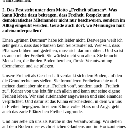
wahrzunehmen.
2. Das Fest steht unter dem Motto „Freiheit pflanzen“. Was
kann Kirche dazu beitragen, dass Freiheit, Respekt und
demokratisches Miteinander nicht nur beschworen, sondern im
Alltag eingeübt werden. Gerade auch dort, wo Meinungen hart
aufeinanderprallen?
Einen „grünen Daumen“ habe ich leider nicht. Deswegen weiß ich
sehr genau, dass das Pflanzen kein Selbstläufer ist. Wer will, dass
Pflanzen blühen und gedeihen, muss sich darum mühen. Und so ist
es auch mit der Freiheit. Sie wächst nicht von allein. Sie braucht
Menschen, die ihr den Boden bereiten, für sie Verantwortung
übernehmen und sie pflegen.
Unsere Freiheit als Gesellschaft verdankt sich dem Boden, auf den
die Grundrechte uns stellen. Sie formulieren Freiheitsrechte und
meinen damit aber nie nur „Freiheit von“, sondern auch „Freiheit
zu“. Keiner von uns lebt für sich allein und kann nur seine eigene
Freiheit leben. Wir sind aufeinander angewiesen und sind einander
verpflichtet. Und dafür ist das Klima entscheidend, in dem wir uns
in Freiheit begegnen. In einem Klima voller Hass und Angst geht
auch das zarte Pflänzchen Freiheit zugrunde.
Und hier sehe ich uns als Kirche in der Verantwortung: Wir stehen
auf dem Boden unseres christlichen Glaubens und im Horizont eines