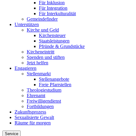
Für Inklusion
Für Integration
Für Interkulturalität
Gemeindefinder
Unterstützen
Kirche und Geld
Kirchensteuer
Staatsleistungen
Pfründe & Grundstücke
Kircheneintritt
Spenden und stiften
Jetzt helfen
Engagieren
Stellenmarkt
Stellenangebote
Freie Pfarrstellen
Theologiestudium
Ehrenamt
Freiwilligendienst
Fortbildungen
Zukunftsprozess
Sexualisierte Gewalt
Räume für morgen
Service