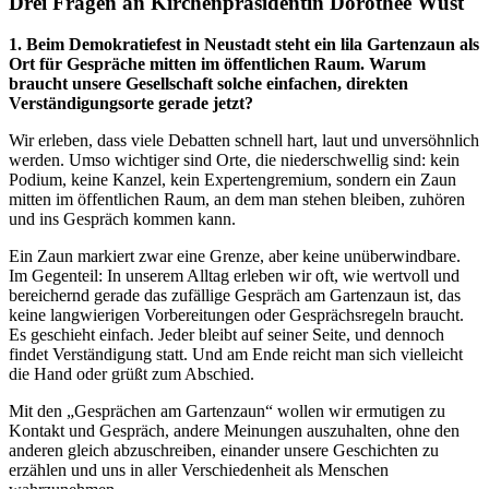
Drei Fragen an Kirchenpräsidentin Dorothee Wüst
1. Beim Demokratiefest in Neustadt steht ein lila Gartenzaun als
Ort für Gespräche mitten im öffentlichen Raum. Warum
braucht unsere Gesellschaft solche einfachen, direkten
Verständigungsorte gerade jetzt?
Wir erleben, dass viele Debatten schnell hart, laut und unversöhnlich
werden. Umso wichtiger sind Orte, die niederschwellig sind: kein
Podium, keine Kanzel, kein Expertengremium, sondern ein Zaun
mitten im öffentlichen Raum, an dem man stehen bleiben, zuhören
und ins Gespräch kommen kann.
Ein Zaun markiert zwar eine Grenze, aber keine unüberwindbare.
Im Gegenteil: In unserem Alltag erleben wir oft, wie wertvoll und
bereichernd gerade das zufällige Gespräch am Gartenzaun ist, das
keine langwierigen Vorbereitungen oder Gesprächsregeln braucht.
Es geschieht einfach. Jeder bleibt auf seiner Seite, und dennoch
findet Verständigung statt. Und am Ende reicht man sich vielleicht
die Hand oder grüßt zum Abschied.
Mit den „Gesprächen am Gartenzaun“ wollen wir ermutigen zu
Kontakt und Gespräch, andere Meinungen auszuhalten, ohne den
anderen gleich abzuschreiben, einander unsere Geschichten zu
erzählen und uns in aller Verschiedenheit als Menschen