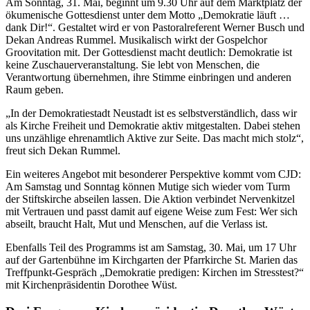
Am Sonntag, 31. Mai, beginnt um 9.30 Uhr auf dem Marktplatz der
ökumenische Gottesdienst unter dem Motto „Demokratie läuft …
dank Dir!“. Gestaltet wird er von Pastoralreferent Werner Busch und
Dekan Andreas Rummel. Musikalisch wirkt der Gospelchor
Groovitation mit. Der Gottesdienst macht deutlich: Demokratie ist
keine Zuschauerveranstaltung. Sie lebt von Menschen, die
Verantwortung übernehmen, ihre Stimme einbringen und anderen
Raum geben.
„In der Demokratiestadt Neustadt ist es selbstverständlich, dass wir
als Kirche Freiheit und Demokratie aktiv mitgestalten. Dabei stehen
uns unzählige ehrenamtlich Aktive zur Seite. Das macht mich stolz“,
freut sich Dekan Rummel.
Ein weiteres Angebot mit besonderer Perspektive kommt vom CJD:
Am Samstag und Sonntag können Mutige sich wieder vom Turm
der Stiftskirche abseilen lassen. Die Aktion verbindet Nervenkitzel
mit Vertrauen und passt damit auf eigene Weise zum Fest: Wer sich
abseilt, braucht Halt, Mut und Menschen, auf die Verlass ist.
Ebenfalls Teil des Programms ist am Samstag, 30. Mai, um 17 Uhr
auf der Gartenbühne im Kirchgarten der Pfarrkirche St. Marien das
Treffpunkt-Gespräch „Demokratie predigen: Kirchen im Stresstest?“
mit Kirchenpräsidentin Dorothee Wüst.