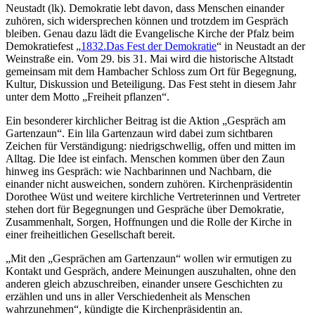
Neustadt (lk). Demokratie lebt davon, dass Menschen einander
zuhören, sich widersprechen können und trotzdem im Gespräch
bleiben. Genau dazu lädt die Evangelische Kirche der Pfalz beim
Demokratiefest „
1832.Das Fest der Demokratie
“ in Neustadt an der
Weinstraße ein. Vom 29. bis 31. Mai wird die historische Altstadt
gemeinsam mit dem Hambacher Schloss zum Ort für Begegnung,
Kultur, Diskussion und Beteiligung. Das Fest steht in diesem Jahr
unter dem Motto „Freiheit pflanzen“.
Ein besonderer kirchlicher Beitrag ist die Aktion „Gespräch am
Gartenzaun“. Ein lila Gartenzaun wird dabei zum sichtbaren
Zeichen für Verständigung: niedrigschwellig, offen und mitten im
Alltag. Die Idee ist einfach. Menschen kommen über den Zaun
hinweg ins Gespräch: wie Nachbarinnen und Nachbarn, die
einander nicht ausweichen, sondern zuhören. Kirchenpräsidentin
Dorothee Wüst und weitere kirchliche Vertreterinnen und Vertreter
stehen dort für Begegnungen und Gespräche über Demokratie,
Zusammenhalt, Sorgen, Hoffnungen und die Rolle der Kirche in
einer freiheitlichen Gesellschaft bereit.
„Mit den „Gesprächen am Gartenzaun“ wollen wir ermutigen zu
Kontakt und Gespräch, andere Meinungen auszuhalten, ohne den
anderen gleich abzuschreiben, einander unsere Geschichten zu
erzählen und uns in aller Verschiedenheit als Menschen
wahrzunehmen“, kündigte die Kirchenpräsidentin an.