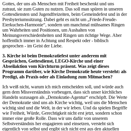
Gottes, der uns als Menschen mit Freiheit beschenkt und uns
zutraut, sie zum Guten zu nutzen. Das soll man spüren in unseren
Gottesdiensten und Jugendfreizeiten, beim Gemeindefest und in der
Presbyteriumssitzung. Dabei geht es nicht um „Friede-Freude-
Eierkuchen-Harmonie“, sondern um manchmal mühsames Ringen
um Wahrheiten und Positionen, um Aushalten von
Meinungsverschiedenheiten und Ringen um richtige Wege. Aber
hoffentlich immer in Achtung und Respekt oder - biblisch
gesprochen - im Geist der Liebe.
3. Kirche ist beim Demokratiefest unter anderem mit
Gesprächen, Gottesdienst, LEGO-Kirche und einer
Abseilaktion vom Kirchturm präsent. Was zeigt dieses
Programm darüber, wie Kirche Demokratie heute versteht: als
Predigt, als Praxis oder als Einladung zum Mitmachen?
Ich weiß nicht, warum ich mich entscheiden soll, und würde auch
gern dem Missverständnis vorbeugen, dass sich unser kirchliches
Handeln sozusagen als „Demokratie-Agentur“ erschöpft. Die Werte
der Demokratie sind uns als Kirche wichtig, weil uns die Menschen
wichtig sind und die Welt, in der wir leben. Und da spielen Begriffe
wie Freiheit, Würde, Gerechtigkeit nicht erst jetzt, sondern schon
immer eine große Rolle. Dass wir uns dafür von unserem
Selbstverständnis her engagieren und einsetzen, versteht sich
eigentlich von selbst und ergibt sich nicht erst aus den aktuellen