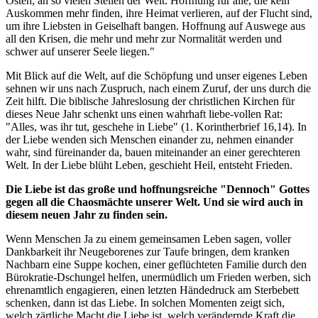
Osten, an so vielen Stellen der Welt. Hoffnung für alle, die kein
Auskommen mehr finden, ihre Heimat verlieren, auf der Flucht sind,
um ihre Liebsten in Geiselhaft bangen. Hoffnung auf Auswege aus
all den Krisen, die mehr und mehr zur Normalität werden und
schwer auf unserer Seele liegen."
Mit Blick auf die Welt, auf die Schöpfung und unser eigenes Leben
sehnen wir uns nach Zuspruch, nach einem Zuruf, der uns durch die
Zeit hilft. Die biblische Jahreslosung der christlichen Kirchen für
dieses Neue Jahr schenkt uns einen wahrhaft liebe-vollen Rat:
"Alles, was ihr tut, geschehe in Liebe" (1. Korintherbrief 16,14). In
der Liebe wenden sich Menschen einander zu, nehmen einander
wahr, sind füreinander da, bauen miteinander an einer gerechteren
Welt. In der Liebe blüht Leben, geschieht Heil, entsteht Frieden.
Die Liebe ist das große und hoffnungsreiche "Dennoch" Gottes
gegen all die Chaosmächte unserer Welt. Und sie wird auch in
diesem neuen Jahr zu finden sein.
Wenn Menschen Ja zu einem gemeinsamen Leben sagen, voller
Dankbarkeit ihr Neugeborenes zur Taufe bringen, dem kranken
Nachbarn eine Suppe kochen, einer geflüchteten Familie durch den
Bürokratie-Dschungel helfen, unermüdlich um Frieden werben, sich
ehrenamtlich engagieren, einen letzten Händedruck am Sterbebett
schenken, dann ist das Liebe. In solchen Momenten zeigt sich,
welch zärtliche Macht die Liebe ist, welch verändernde Kraft die