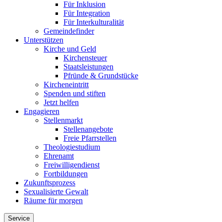
Für Inklusion
Für Integration
Für Interkulturalität
Gemeindefinder
Unterstützen
Kirche und Geld
Kirchensteuer
Staatsleistungen
Pfründe & Grundstücke
Kircheneintritt
Spenden und stiften
Jetzt helfen
Engagieren
Stellenmarkt
Stellenangebote
Freie Pfarrstellen
Theologiestudium
Ehrenamt
Freiwilligendienst
Fortbildungen
Zukunftsprozess
Sexualisierte Gewalt
Räume für morgen
Service