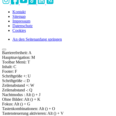
Kontakt
Sitemap
Impressum
Datenschutz
Cookies
An den Seitenanfang springen
Barrierefreiheit:
A
Hauptnavigation:
M
Toolbar Menü:
T
Inhalt:
C
Footer:
F
Schriftgröße +:
U
Schriftgröße -:
D
Zeilenabstand +:
W
Zeilenabstand -:
Q
Nachtmodus :
Alt (
) + J
Ohne Bilder:
Alt (
) + K
Fokus:
Alt (
) + G
Tastenkombinationen:
Alt (
) + O
Tastensteuerung aktivieren:
Alt (
) + V