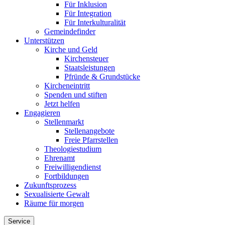
Für Inklusion
Für Integration
Für Interkulturalität
Gemeindefinder
Unterstützen
Kirche und Geld
Kirchensteuer
Staatsleistungen
Pfründe & Grundstücke
Kircheneintritt
Spenden und stiften
Jetzt helfen
Engagieren
Stellenmarkt
Stellenangebote
Freie Pfarrstellen
Theologiestudium
Ehrenamt
Freiwilligendienst
Fortbildungen
Zukunftsprozess
Sexualisierte Gewalt
Räume für morgen
Service