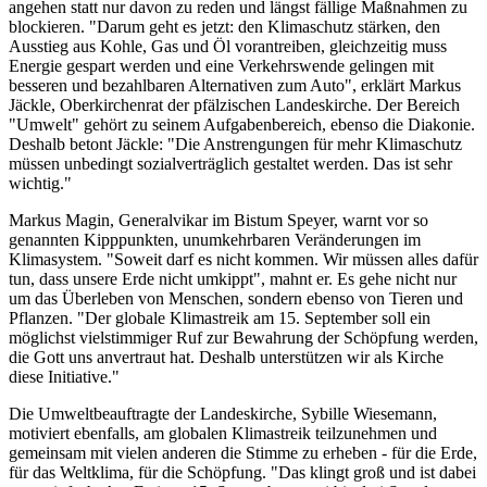
angehen statt nur davon zu reden und längst fällige Maßnahmen zu
blockieren. "Darum geht es jetzt: den Klimaschutz stärken, den
Ausstieg aus Kohle, Gas und Öl vorantreiben, gleichzeitig muss
Energie gespart werden und eine Verkehrswende gelingen mit
besseren und bezahlbaren Alternativen zum Auto", erklärt Markus
Jäckle, Oberkirchenrat der pfälzischen Landeskirche. Der Bereich
"Umwelt" gehört zu seinem Aufgabenbereich, ebenso die Diakonie.
Deshalb betont Jäckle: "Die Anstrengungen für mehr Klimaschutz
müssen unbedingt sozialverträglich gestaltet werden. Das ist sehr
wichtig."
Markus Magin, Generalvikar im Bistum Speyer, warnt vor so
genannten Kipppunkten, unumkehrbaren Veränderungen im
Klimasystem. "Soweit darf es nicht kommen. Wir müssen alles dafür
tun, dass unsere Erde nicht umkippt", mahnt er. Es gehe nicht nur
um das Überleben von Menschen, sondern ebenso von Tieren und
Pflanzen. "Der globale Klimastreik am 15. September soll ein
möglichst vielstimmiger Ruf zur Bewahrung der Schöpfung werden,
die Gott uns anvertraut hat. Deshalb unterstützen wir als Kirche
diese Initiative."
Die Umweltbeauftragte der Landeskirche, Sybille Wiesemann,
motiviert ebenfalls, am globalen Klimastreik teilzunehmen und
gemeinsam mit vielen anderen die Stimme zu erheben - für die Erde,
für das Weltklima, für die Schöpfung. "Das klingt groß und ist dabei