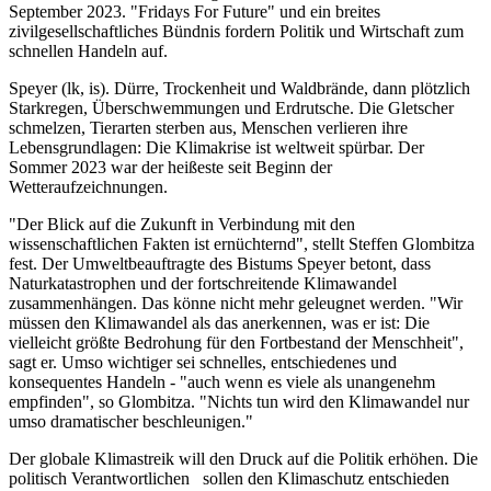
September 2023. "Fridays For Future" und ein breites
zivilgesellschaftliches Bündnis fordern Politik und Wirtschaft zum
schnellen Handeln auf.
Speyer (lk, is). Dürre, Trockenheit und Waldbrände, dann plötzlich
Starkregen, Überschwemmungen und Erdrutsche. Die Gletscher
schmelzen, Tierarten sterben aus, Menschen verlieren ihre
Lebensgrundlagen: Die Klimakrise ist weltweit spürbar. Der
Sommer 2023 war der heißeste seit Beginn der
Wetteraufzeichnungen.
"Der Blick auf die Zukunft in Verbindung mit den
wissenschaftlichen Fakten ist ernüchternd", stellt Steffen Glombitza
fest. Der Umweltbeauftragte des Bistums Speyer betont, dass
Naturkatastrophen und der fortschreitende Klimawandel
zusammenhängen. Das könne nicht mehr geleugnet werden. "Wir
müssen den Klimawandel als das anerkennen, was er ist: Die
vielleicht größte Bedrohung für den Fortbestand der Menschheit",
sagt er. Umso wichtiger sei schnelles, entschiedenes und
konsequentes Handeln - "auch wenn es viele als unangenehm
empfinden", so Glombitza. "Nichts tun wird den Klimawandel nur
umso dramatischer beschleunigen."
Der globale Klimastreik will den Druck auf die Politik erhöhen. Die
politisch Verantwortlichen sollen den Klimaschutz entschieden