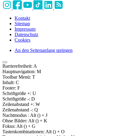
Kontakt
Sitemap
Impressum
Datenschutz
Cookies
An den Seitenanfang springen
Barrierefreiheit:
A
Hauptnavigation:
M
Toolbar Menü:
T
Inhalt:
C
Footer:
F
Schriftgröße +:
U
Schriftgröße -:
D
Zeilenabstand +:
W
Zeilenabstand -:
Q
Nachtmodus :
Alt (
) + J
Ohne Bilder:
Alt (
) + K
Fokus:
Alt (
) + G
Tastenkombinationen:
Alt (
) + O