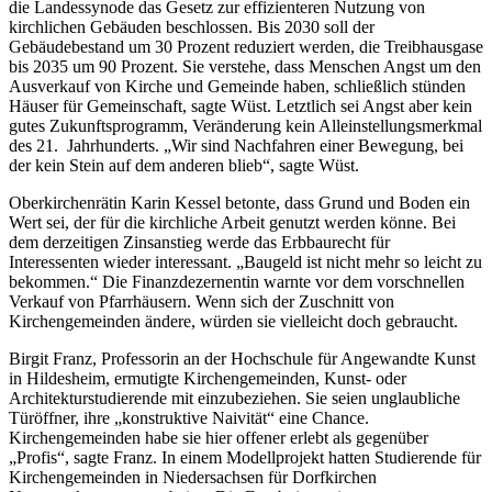
die Landessynode das Gesetz zur effizienteren Nutzung von
kirchlichen Gebäuden beschlossen. Bis 2030 soll der
Gebäudebestand um 30 Prozent reduziert werden, die Treibhausgase
bis 2035 um 90 Prozent. Sie verstehe, dass Menschen Angst um den
Ausverkauf von Kirche und Gemeinde haben, schließlich stünden
Häuser für Gemeinschaft, sagte Wüst. Letztlich sei Angst aber kein
gutes Zukunftsprogramm, Veränderung kein Alleinstellungsmerkmal
des 21. Jahrhunderts. „Wir sind Nachfahren einer Bewegung, bei
der kein Stein auf dem anderen blieb“, sagte Wüst.
Oberkirchenrätin Karin Kessel betonte, dass Grund und Boden ein
Wert sei, der für die kirchliche Arbeit genutzt werden könne. Bei
dem derzeitigen Zinsanstieg werde das Erbbaurecht für
Interessenten wieder interessant. „Baugeld ist nicht mehr so leicht zu
bekommen.“ Die Finanzdezernentin warnte vor dem vorschnellen
Verkauf von Pfarrhäusern. Wenn sich der Zuschnitt von
Kirchengemeinden ändere, würden sie vielleicht doch gebraucht.
Birgit Franz, Professorin an der Hochschule für Angewandte Kunst
in Hildesheim, ermutigte Kirchengemeinden, Kunst- oder
Architekturstudierende mit einzubeziehen. Sie seien unglaubliche
Türöffner, ihre „konstruktive Naivität“ eine Chance.
Kirchengemeinden habe sie hier offener erlebt als gegenüber
„Profis“, sagte Franz. In einem Modellprojekt hatten Studierende für
Kirchengemeinden in Niedersachsen für Dorfkirchen