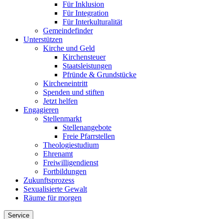
Für Inklusion
Für Integration
Für Interkulturalität
Gemeindefinder
Unterstützen
Kirche und Geld
Kirchensteuer
Staatsleistungen
Pfründe & Grundstücke
Kircheneintritt
Spenden und stiften
Jetzt helfen
Engagieren
Stellenmarkt
Stellenangebote
Freie Pfarrstellen
Theologiestudium
Ehrenamt
Freiwilligendienst
Fortbildungen
Zukunftsprozess
Sexualisierte Gewalt
Räume für morgen
Service