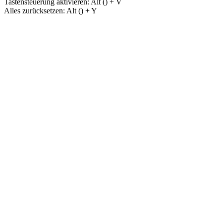
Tastensteuerung aktivieren:
Alt (
) + V
Alles zurücksetzen:
Alt (
) + Y