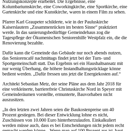
Nutzungskonzepte erarbeitet. Die Ergebnisse, eine
Kolumbariumskirche, eine Coworkingkirche, eine Sportkirche, eine
Gartenkirche und eine Kunstkirche, waren in einem Film zu sehen.
Pfarrer Karl Graupeter schilderte, wie in der Pauluskirche
Kaiserslautern „Zusammenrücken im besten Sinne“ praktiziert
werde. In das sanierungsbedürftige Gemeindehaus zog die
Tagespflege der Ökumenischen Seniorenhilfe Westpfalz ein, die die
Renovierung bezahlte.
Dafür kann die Gemeinde das Gebäude nur noch abends nutzen,
das Seniorencafé nachmittags findet jetzt bei der Turn- und
Sportgemeinschaft statt. Das Ergebnis sei ein Haushaltsansatz mit
nur wenig Überhang, die höhere Instandhaltungsrücklage könne
bedient werden. „Dafür fressen uns jetzt die Energiekosten auf.“
Architekt Sebastian Metz, der seine Pläne aus dem Jahr 2018 für
eine verkleinerte, barrierefreie Christuskirche Nord in Speyer mit
Gemeinderäumen vorstellte, ermunterte, Bauvorhaben nicht
auszusitzen.
„In den letzten zwei Jahren seien die Baukostenpreise um 40
Prozent gestiegen. Bei dieser Entwicklung lohne es nicht,
Zuschüssen von 10.000 Euro hinterherzulaufen. Einkalkuliert
werden müsse auch, dass es bei Entscheidungen nicht jedem recht
gemacht werden könne. „Wenn man auf 100 Prozent aus ist, baut