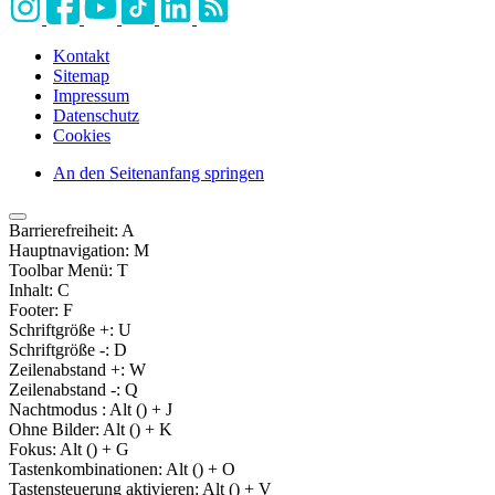
Kontakt
Sitemap
Impressum
Datenschutz
Cookies
An den Seitenanfang springen
Barrierefreiheit:
A
Hauptnavigation:
M
Toolbar Menü:
T
Inhalt:
C
Footer:
F
Schriftgröße +:
U
Schriftgröße -:
D
Zeilenabstand +:
W
Zeilenabstand -:
Q
Nachtmodus :
Alt (
) + J
Ohne Bilder:
Alt (
) + K
Fokus:
Alt (
) + G
Tastenkombinationen:
Alt (
) + O
Tastensteuerung aktivieren:
Alt (
) + V