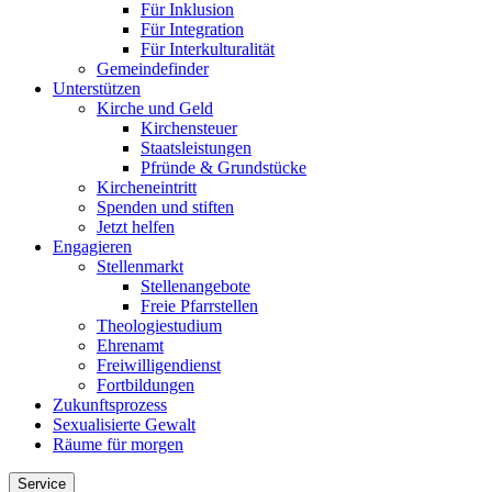
Für Inklusion
Für Integration
Für Interkulturalität
Gemeindefinder
Unterstützen
Kirche und Geld
Kirchensteuer
Staatsleistungen
Pfründe & Grundstücke
Kircheneintritt
Spenden und stiften
Jetzt helfen
Engagieren
Stellenmarkt
Stellenangebote
Freie Pfarrstellen
Theologiestudium
Ehrenamt
Freiwilligendienst
Fortbildungen
Zukunftsprozess
Sexualisierte Gewalt
Räume für morgen
Service