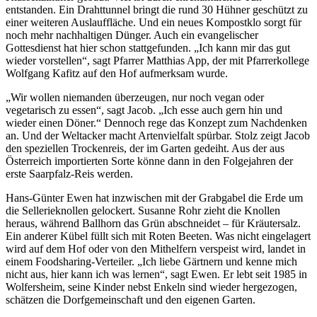
entstanden. Ein Drahttunnel bringt die rund 30 Hühner geschützt zu
einer weiteren Auslauffläche. Und ein neues Kompostklo sorgt für
noch mehr nachhaltigen Dünger. Auch ein evangelischer
Gottesdienst hat hier schon stattgefunden. „Ich kann mir das gut
wieder vorstellen“, sagt Pfarrer Matthias App, der mit Pfarrerkollege
Wolfgang Kafitz auf den Hof aufmerksam wurde.
„Wir wollen niemanden überzeugen, nur noch vegan oder
vegetarisch zu essen“, sagt Jacob. „Ich esse auch gern hin und
wieder einen Döner.“ Dennoch rege das Konzept zum Nachdenken
an. Und der Weltacker macht Artenvielfalt spürbar. Stolz zeigt Jacob
den speziellen Trockenreis, der im Garten gedeiht. Aus der aus
Österreich importierten Sorte könne dann in den Folgejahren der
erste Saarpfalz-Reis werden.
Hans-Günter Ewen hat inzwischen mit der Grabgabel die Erde um
die Sellerieknollen gelockert. Susanne Rohr zieht die Knollen
heraus, während Ballhorn das Grün abschneidet – für Kräutersalz.
Ein anderer Kübel füllt sich mit Roten Beeten. Was nicht eingelagert
wird auf dem Hof oder von den Mithelfern verspeist wird, landet in
einem Food­sharing-Verteiler. „Ich liebe Gärtnern und kenne mich
nicht aus, hier kann ich was lernen“, sagt Ewen. Er lebt seit 1985 in
Wolfersheim, seine Kinder nebst Enkeln sind wieder hergezogen,
schätzen die Dorfgemeinschaft und den eigenen Garten.