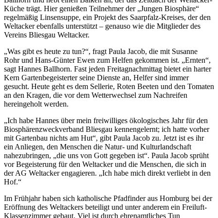
Küche trägt. Hier genießen Teilnehmer der „Jungen Biosphäre“
regelmäßig Linsensuppe, ein Projekt des Saarpfalz-Kreises, der den
Weltacker ebenfalls unterstützt – genauso wie die Mitglieder des
Vereins Bliesgau Weltacker.
„Was gibt es heute zu tun?“, fragt Paula Jacob, die mit Susanne
Rohr und Hans-Günter Ewen zum Helfen gekommen ist. „Ernten“,
sagt Hannes Ballhorn. Fast jeden Freitagnachmittag bietet ein harter
Kern Gartenbegeisterter seine Dienste an, Helfer sind immer
gesucht. Heute geht es dem Sellerie, Roten Beeten und den Tomaten
an den Kragen, die vor dem Wetterwechsel zum Nachreifen
hereingeholt werden.
„Ich habe Hannes über mein freiwilliges ökologisches Jahr für den
Biosphärenzweckverband Bliesgau kennengelernt; ich hatte vorher
mit Gartenbau nichts am Hut“, gibt Paula Jacob zu. Jetzt ist es ihr
ein Anliegen, den Menschen die Natur- und Kulturlandschaft
nahezubringen, „die uns von Gott gegeben ist“. Paula Jacob sprüht
vor Begeisterung für den Weltacker und die Menschen, die sich in
der AG Weltacker engagieren. „Ich habe mich direkt verliebt in den
Hof.“
Im Frühjahr haben sich katholische Pfadfinder aus Homburg bei der
Eröffnung des Weltackers beteiligt und unter anderem ein Freiluft-
Klassenzimmer gebaut. Viel ist durch ehrenamtliches Tun