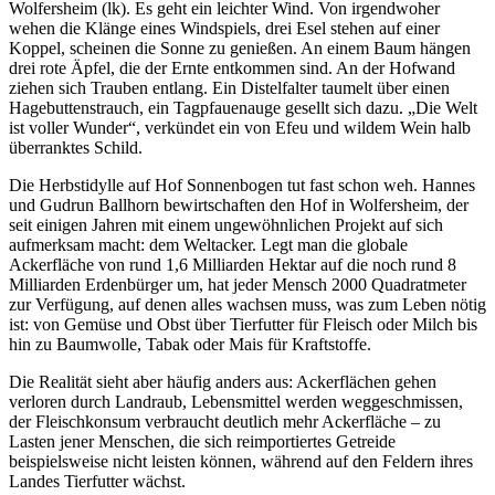
Wolfersheim (lk). Es geht ein leichter Wind. Von irgendwoher
wehen die Klänge eines Windspiels, drei Esel stehen auf einer
Koppel, scheinen die Sonne zu genießen. An einem Baum hängen
drei rote Äpfel, die der Ernte entkommen sind. An der Hofwand
ziehen sich Trauben entlang. Ein Distelfalter taumelt über einen
Hagebuttenstrauch, ein Tagpfauenauge gesellt sich dazu. „Die Welt
ist voller Wunder“, verkündet ein von Efeu und wildem Wein halb
überranktes Schild.
Die Herbstidylle auf Hof Sonnenbogen tut fast schon weh. Hannes
und Gudrun Ballhorn bewirtschaften den Hof in Wolfersheim, der
seit einigen Jahren mit einem ungewöhnlichen Projekt auf sich
aufmerksam macht: dem Weltacker. Legt man die globale
Ackerfläche von rund 1,6 Milliarden Hektar auf die noch rund 8
Milliarden Erdenbürger um, hat jeder Mensch 2000 Quadratmeter
zur Verfügung, auf denen alles wachsen muss, was zum Leben nötig
ist: von Gemüse und Obst über Tierfutter für Fleisch oder Milch bis
hin zu Baumwolle, Tabak oder Mais für Kraftstoffe.
Die Realität sieht aber häufig anders aus: Ackerflächen gehen
verloren durch Landraub, Lebensmittel werden weggeschmissen,
der Fleischkonsum verbraucht deutlich mehr Ackerfläche – zu
Lasten jener Menschen, die sich reimportiertes Getreide
beispielsweise nicht leisten können, während auf den Feldern ihres
Landes Tierfutter wächst.