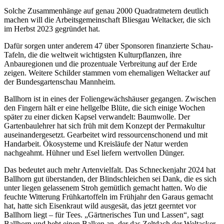
Solche Zusammenhänge auf genau 2000 Quadratmetern deutlich
machen will die Arbeitsgemeinschaft Bliesgau Weltacker, die sich
im Herbst 2023 gegründet hat.
Dafür sorgen unter anderem 47 über Sponsoren finanzierte Schau-
Tafeln, die die weltweit wichtigsten Kulturpflanzen, ihre
Anbauregionen und die prozentuale Verbreitung auf der Erde
zeigen. Weitere Schilder stammen vom ehemaligen Weltacker auf
der Bundesgartenschau Mannheim.
Ballhorn ist in eines der Foliengewächshäuser gegangen. Zwischen
den Fingern hält er eine hellgelbe Blüte, die sich einige Wochen
später zu einer dicken Kapsel verwandelt: Baumwolle. Der
Gartenbaulehrer hat sich früh mit dem Konzept der Permakultur
auseinandergesetzt. Gearbeitet wird ressourcenschonend und mit
Handarbeit. Ökosysteme und Kreisläufe der Natur werden
nachgeahmt. Hühner und Esel liefern wertvollen Dünger.
Das bedeutet auch mehr Artenvielfalt. Das Schneckenjahr 2024 hat
Ballhorn gut überstanden, der Blindschleichen sei Dank, die es sich
unter liegen gelassenem Stroh gemütlich gemacht hatten. Wo die
feuchte Witterung Frühkartoffeln im Frühjahr den Garaus gemacht
hat, hatte sich Eisenkraut wild ausgesät, das jetzt geerntet vor
Ballhorn liegt – für Tees. „Gärtnerisches Tun und Lassen“, sagt
Ballhorn und hebt einen Balken an, der das Zeltdach der Weltacker-