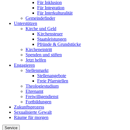
Für Inklusion
Für Integration
Für Interkulturalität
Gemeindefinder
Unterstützen
Kirche und Geld
Kirchensteuer
Staatsleistungen
Pfründe & Grundstücke
Kircheneintritt
Spenden und stiften
Jetzt helfen
Engagieren
Stellenmarkt
Stellenangebote
Freie Pfarrstellen
Theologiestudium
Ehrenamt
Freiwilligendienst
Fortbildungen
Zukunftsprozess
Sexualisierte Gewalt
Räume für morgen
Service